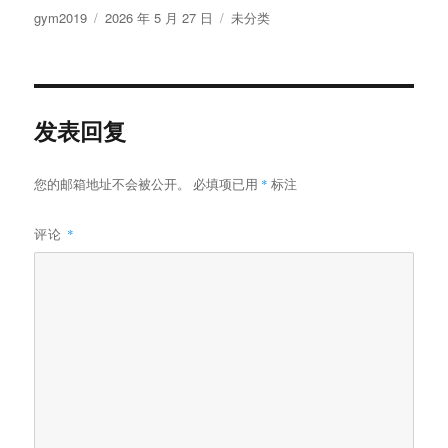
作
发
分
gym2019
2026 年 5 月 27 日
未分类
者
布
类
于
发表回复
您的邮箱地址不会被公开。
必填项已用
*
标注
评论
*