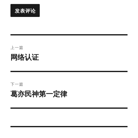
文
上一篇
章
网络认证
上
篇
导
文
航
章：
下一篇
葛亦民神第一定律
下
篇
文
章：