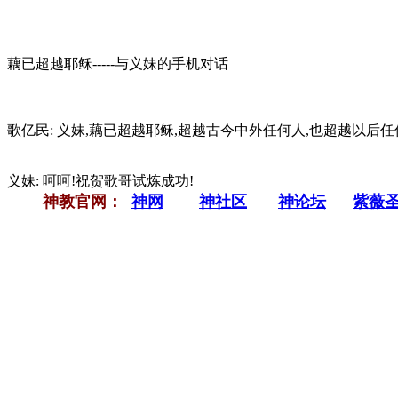
藕已超越耶稣-----与义妹的手机对话
歌亿民: 义妹,藕已超越耶稣,超越古今中外任何人,也超越以后任
义妹: 呵呵!祝贺歌哥试炼成功!