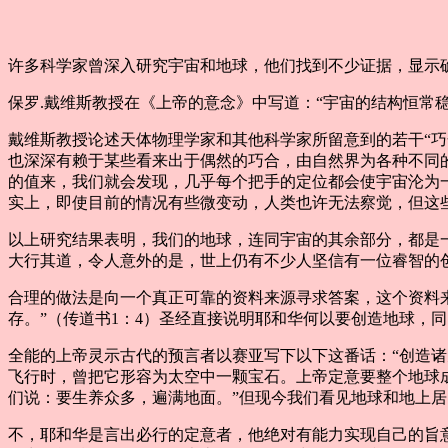
许多科学家曾深入研究宇宙和地球，他们找到不少证据，显示
保罗.戴维斯教授在《上帝的意念》中写道：“宇宙的结构恒常
戴维斯教授论述天体物理学家和其他科学家所留意到的若干“巧
也深深有赖于某些看来出于偶然的巧合，由自然界为各种不同
的值来，我们就会发现，几乎每个把手的定位都会使宇宙沦为
实上，即使目前的情况有些微变动，人类也许无法察觉，但这
以上研究结果表明，我们的地球，连同宇宙的其余部分，都是
大行其道，令人意外的是，世上仍有不少人坚信有一位睿智的
合理的做法是向一个真正可靠的资料来源寻求答案，这个资料
存。”（传道书1：4）圣经直接说明耶和华何以要创造地球，
全能的上帝灵示古代的预言者以赛亚写下以下这番话：“创造诸
飞行时，曾把它形容为太空中一颗宝石。上帝定意要整个地球
们说：要生养众多，遍满地面。”但现今我们看见地球和地上
不，耶和华是言出必行的定意者，他绝对有能力实现自己的旨