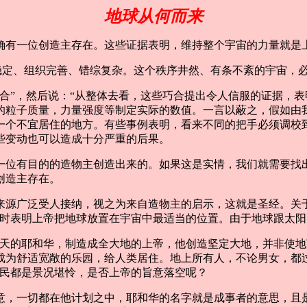
地球从何而来
确有一位创造主存在。这些证据表明，维持整个宇宙的力量就是
稳定、组织完善、错综复杂。这个秩序井然、有条不紊的宇宙，
合”，然后说：“从整体去看，这些巧合提出令人信服的证据，
的粒子质量，力量强度等制定实际的数值。一言以蔽之，假如由
一个不宜居住的地方。有些事例表明，看来不同的把手必须调校
些变动也可以造成十分严重的后果。
一位有目的的造物主创造出来的。如果这是实情，我们就需要找
创造主存在。
来源广泛受人接纳，视之为来自造物主的启示，这就是圣经。关
同时表明上帝把地球放置在宇宙中最适当的位置。由于地球跟太
天的耶和华，制造成全大地的上帝，他创造坚定大地，并非使地荒凉
成为舒适宽敞的乐园，给人类居住。地上所有人，不论男女，都
居民都是景况堪怜，是否上帝的旨意落空呢？
意，一切都在他计划之中，耶和华的名字就是成事者的意思，且