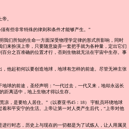
上帝。
必须有些非常特殊的律则和条件才能够产生。”
表明我们所知的生命一方面深受物理学定律的形式所影响，同时
我们来扮演上帝，只要随意旋弄一套把手就为各种量，定出它们
到百分之百准确的位置才行，否则生物就无法在宇宙中生存。事
出，他起初何以要创造地球，地球有怎样的前途。尽管无神主张
于地球的前途，圣经声明：“一代过去，一代又来，地却永远长
阳的距离适中，地上生物才得以生存。
，是要给人居住。”（以赛亚书45：18） 宇航员环绕地球
过着和平安宁的生活。上帝让第一对人类产生后代，“上帝对他
是进行时态，历史上与现在的一切都是为了试炼人，让人用属灵