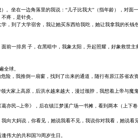
媳）。坐在一边角落里的我说：“儿子比我大”（指年龄），对面
，不疼，是针灸。
大学，到了大学宿舍，我让她买东西给我吃，她让我拿我的长钱
面前一排房 子，在黑暗中，我象太阳，升起照耀，好象救世主
遍全球。
时坍塌的危险，我推倒一扇窗，找到了出来的通道，随行有原江苏省
我想着带领大家上高原，后洪水越来越大，漫过颈脖，我想着上帝与
唱《葛亦民--上帝》，后在镇江梦溪广场一书摊，看到两本（上下卷
，我向大妈说，你看见，她说我看不见，我说你对我看，她说看
，适逢伟大的共和国70周岁生日。