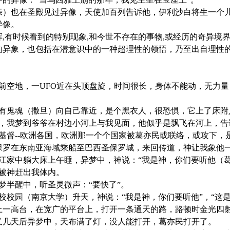
亲）也在圣殿见过异像，天使加百列告诉他，伊利沙白将生一个
异像。
,有时候看到的特别现象,和今世不存在的事物,或经历的奇异境界
的异象，也包括在潜意识中的一种超理性的领悟，乃至出自理性
前空地，一UFO近在头顶盘旋，时间很长，身体不能动，无力量
，有鬼魂（撒旦）向自己靠近，是个黑衣人，很恐惧，它上了床
久，我梦到爷爷在村边小河上与我见面，他似乎是飘飞在河上，
基督--欧洲各国，欧洲那一个个国家被葛亦民或联络，或攻下
使徒保罗在东南亚海域乘船至巴西圣保罗城，来回传道，神让我象
在镇江家中躺大床上午睡，异梦中，神说：“我是神，你们要听他（
撒旦被神赶出我体内。
，半梦半醒中，听圣灵微声：“要快了”。
象中在母校校园（南京大学）升天，神说：“我是神，你们要听他”，
异梦中爬上一高台，在宽广的平台上，打开一条通天的路，路顿时
又几天后异梦中，天布满了灯，没人能打开，葛亦民打开了。