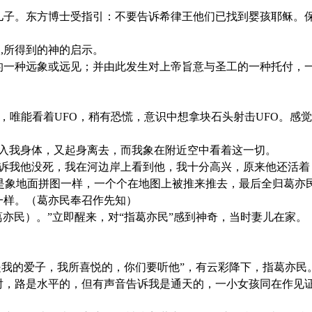
儿子。东方博士受指引：不要告诉希律王他们已找到婴孩耶稣。
,所得到的神的启示。
的一种远象或远见；并由此发生对上帝旨意与圣工的一种托付，
，唯能看着UFO，稍有恐慌，意识中想拿块石头射击UFO。感
附入我身体，又起身离去，而我象在附近空中看着这一切。
告诉我他没死，我在河边岸上看到他，我十分高兴，原来他还活着
，是象地面拼图一样，一个个在地图上被推来推去，最后全归葛亦
他一样。（葛亦民奉召作先知）
葛亦民）。”立即醒来，对“指葛亦民”感到神奇，当时妻儿在家
“这是我的爱子，我所喜悦的，你们要听他”，有云彩降下，指葛亦民
金光四射，路是水平的，但有声音告诉我是通天的，一小女孩同在作