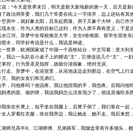
友说：“今天是世界末日，明天是新天新地新的第一天，后天是新
梦：自己做了政治局常委，我们几个常委在街上一字排开，边上还站有
梦：我在一空房中，就好象太阳，且东起西落。房子又象个大钟，自己
：人类实现永生，作为人类的目标已达到，作为人类不再有意义，于是进化到
梦：口喷活水江河。异梦中在母校南京大学，女生8舍南面、留学生
前喷水，同学好奇说是什么，我说是神迹。
梦：中国统一世界，欧洲国家成了中国一个高铁站台，中文写着：意大利
：异梦中，我让一头趴在小桌子上的猪说“主”，它便连说几个“主”，
灵掌控，行为受圣灵指挥，故能分清假象，绝对无误。
梦：空气上行走。异梦中，在浴室里，从浴池这边走到那边，在空气
灵魂不灭、我的女友们和兄弟们。
的手，问他疼吗？他说疼。我让他捏我的手，我也疼。后我问他
我妈煮的面、做的饼，我说我妈怎么没发现少了，他说灵魂吃东
和我坐在长凳上，似乎坐在我腿上，后凳子倒了，我们靠在一起
一女人穿着红衣服，坐在我旁边，我让她走，她不走。我后来想
江湖师兄高牛B、江湖师傅、兄弟路军，我烟盒里有许多烟头，