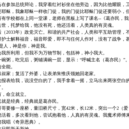
梦：奥巴马在参加总统辩论，我穿着红衬衫坐在他旁边，因为比他耀眼
梦：我就是耶稣，我象耶稣一样收门徒，我的门徒比耶稣门徒还要弱小
：全球所有学校都在上同一堂课，老师在黑板上写了课名--《葛亦民，
因病去世，托梦给我，他没有死，他还活着，人类真的有灵魂。
：20年后（2033年）政党灭亡。和谐的共产社会，人类和平互助管理
梦：向一群护士解释福音，福音即爱，即不与任何人作对，没有了战
e，神也是人，神是你，神是我。
：万物为我所利用，但我不为万物节制，包括神，神小我大。
：吃了一碗粥，吃完后，粥铺满碗一层，显示：“呼喊主名（葛亦民）”
活与全能。
叔叔家；复活了外婆，让表弟朱惟庆领她回老家。
的报表给我，说没空白的了，我手拿着一摇，立马出来两张空白
了。
有，命立就立。
葛亦民就是经典，经典就是葛亦民。
：我和哥哥要修一座桥，量旧桥尺寸，宽42米，长12米，突出一个2
梦：父亲仍活着，多次看到他，尝试抱着他，人真的有灵魂。我魔
陪我唱《奇异恩典》。
世界末日即新天新地。