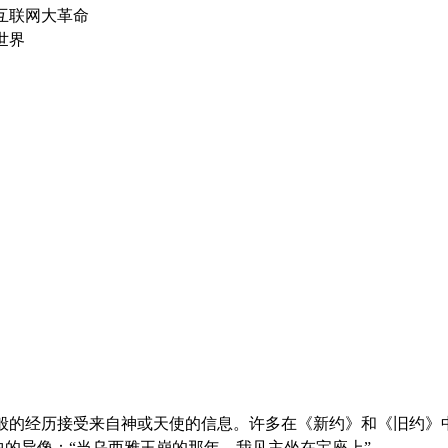
互联网大革命
世界
过梦或象梦般的经历接受来自神或天使的信息。许多在《新约》和《
的异像：“当乌西雅王崩的那年，我见主坐在宝座上”。