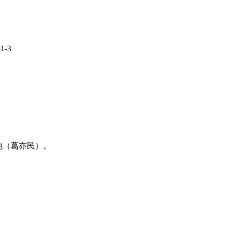
1-3
他（葛亦民）。