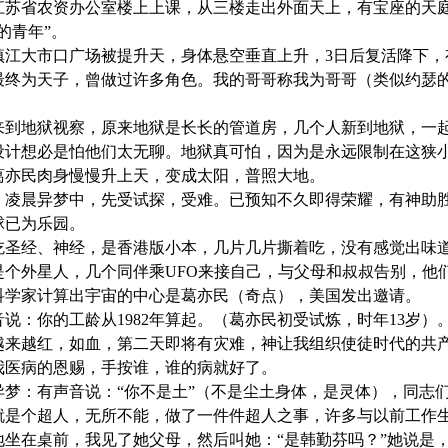
异梦中在江苏省农资办公室楼上上课，从三楼走出外面天上，有宝座
的青年”。
异梦中在镇江大市口广场被提升天，身体悬空垂直上升，3日后复活降
梦到自己最终为天子，曾做过许多角色。我的哥哥称我为哥哥（类似约
异梦中，来到地狱视察，原来地狱是长长的管道房，几个人新到地狱
设计想必是怕他们太无聊。地狱真可怕，因为是永远限制在这狭
梦中，葛亦民肉身慢慢升上天，变成太阳，普照大地。
复活节），凌晨异梦中，先受试探，受难。已预知不久即得荣耀，
球已为乐园。
梦：梦中吃圣经、神经，是香港版小本，几片几片撕着吃，没有感觉
：自己是个外星人，几个同伴乘UFO来接自己，与父母和叔叔告别，
：众多科学家计算出宇宙的中心是葛亦民（奇点），美国发出邀请。
声音说：你的工龄从1982年算起。（葛亦民初受试炼，时年13岁）
梦：太阳越来越红，如血，第二天即将有灾难，神让我组织使徒时代
：神赐我医病的恩赐，手按谁，谁的病就好了。
活节）异梦：有声音说：“你不是土”（不是尘土身体，是灵体），同
梦：自己就是个超人，无所不能，做了一件件超人之事，许多与以
地坐在桌前，我见了她父母，然后叫她：“是韩勤芬吗？”她说是