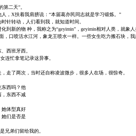
的第二天”。
其他人，X扶着我肩膀说：“本届葛亦民同志就是学习锻炼。”
作为时针转动，人们看到我，就知道时间。
新的物 种，我称之为“geyimin”，geyimin相对人类，就
宿舍东面，口喷活水江河，象龙王喷水一样。一些女生吃力搬石块，
东、西班牙西。
一妇女连忙拿笔记录这异事。
上行走，走了两次，当时还自称凌波微步，很多人在场，很惊奇。
吃东西吗？他
西，东西不减
，她体型真好
，她们是否是
都是兄弟们留给我的。