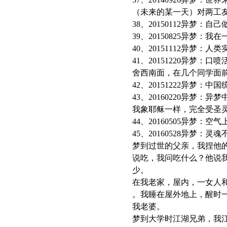
（未来的某一天）对两工
38、20150112异
39、20150825异
40、20151112异梦
41、20151220异
舍西南面，在几个同学面
42、20151222异
43、20160220异梦
我象耶稣一样，完全受圣
44、20160505异
45、20160528异梦：
梦到过世的父亲，我捏他
说吃，我问吃什么？他说
少。
在我老家，屋内，一女人
。我睡在屋外地上，醒时
我老婆。
梦到大学时江湖兄弟，我