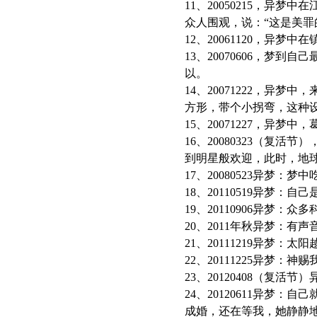
11、20050215，
众人围观，说：“这是美罪
12、20061120，
13、20070606，
以。
14、20071222，
方形，带个小拐弯，这种
15、20071227，异
16、20080323（
到明星般欢迎，此时，地
17、20080523异
18、20110519异梦
19、20110906异梦
20、2011年秋异梦：有
21、20111219异
22、20111225异梦
23、20120408（复
24、20120611异
成婚，还在等我，她静静