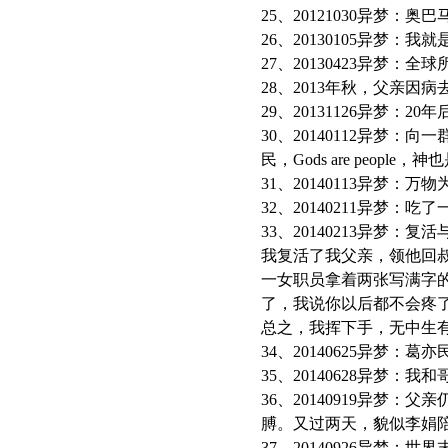
25、20121030异
26、20130105异
27、20130423异梦
28、2013年秋，父亲
29、20131126异梦
30、20140112异
民，Gods are peopl
31、20140113异梦
32、20140211异梦
33、20140213异梦：复
我复活了我父亲，领他回
一女职员拿着两张写满字
了，我说你以后都不会疼
总之，我挥下手，无中生
34、20140625异梦：
35、20140628异梦
36、20140919异
膊。又过两天，貌似李娟
37、20140926异梦：