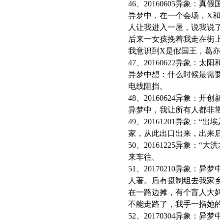
46、20160605异象：真
异梦中，在一个会场，X和
人让我进入一屋，说我说
后来一女孩挽着我走在街
我意识到X是假国王，葛
47、20160622异象：太
异梦中想：什么时候最需
电线阻挡。
48、20160624异象：开
异梦中，我让所有人都非常
49、20161201异
家，从此出口出来，出来
50、20161225异
来车往。
51、20170210异
人著。后有摄制组去我家
在一路边摊，有个盲人大
不能走路了，我手一指她
52、20170304异象