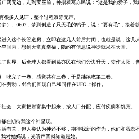
的天庭广阔无边，走到宝座前，神指着葛亦民说：“这是我的爱子，
下，有很多人见证，整个过程寂静无声。
瑟的梦）。0607，梦到创造了只无毛的鸭子，说：“要有毛”，接
，一起进入这个长管道房，立即在这几人前后封闭，也就是说，这几
小空间内，想到天堂真幸福，隐约有信息说神徒就呆在天堂。
有神助胜了世界。后全球人都看到葛亦民在他们旁边升天，变作太阳
出味道，吃完了一卷。感觉共有三卷，于是继续吃第二卷。
他们在劳动，邻舍们围观自己和同伴在UFO上操作。
。
的共产社会，大家把财富集中起来，按人口分配，应付疾病和饥荒。
志们都在期待我这个神显现。
前工作生活有关，但人类认为神还不够，期待我新的作为，他们和我
，我对她妈说，光听声音就知道是她。