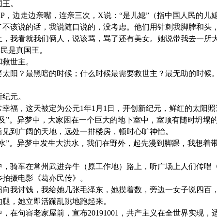
假国王。
P，边走边亲嘴，连亲三次，X说：“是儿媳”（指中国人民的儿
了不该说的话，我说随口说的，没考虑。他们用针刺我脚脖和头
上，我看就我们俩人，说该骂，骂了还有美女。她说带我去一所
亦民是真国王。
阳和救世主。
要太阳？最黑暗的时候；什么时候最需要救世主？最无助的时候。
创新纪元。
幸福，这天被定为公元1年1月1日，开创新纪元，鲜红的太阳照
象：“出埃及”。异梦中，大家困在一个巨大的地下室中，室顶有随
后见到广阔的天地，远处一排楼房，顿时心旷神怡。
象：“大洪水”。异梦中发生大洪水，我们在野外，起先漫到脚踝，
象：异梦中，骑车在常州武进奔牛（原工作地）路上，听广场上人们传
乡拍摄电影《葛亦民传》。
妈向我讨钱，我给她几张毛泽东，她摸着数，旁边一女子说四百
的腿，她立即活蹦乱跳地跑起来。
：异梦中，在句容老家屋前，宣布20191001，共产主义在全世界实现