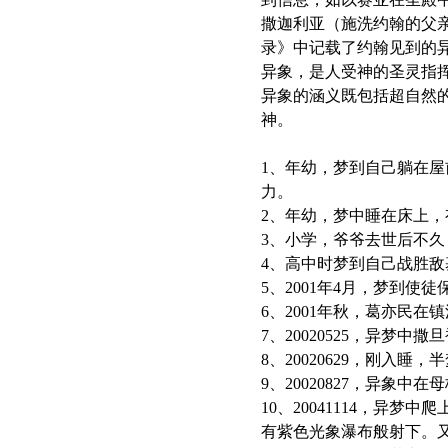
撒迦利亚（施洗约翰的父
录》中记载了约翰见到的
异象，是人受神的圣灵指挥
异象的涵义既包括超自然
神。
1、年幼，梦到自己躺在屋
力。
2、年幼，梦中睡在床上
3、小学，爷爷去世后不
4、高中时梦到自己战胜敌
5、2001年4月，梦到
6、2001年秋，葛亦民
7、20020525，异梦中
8、20020629，刚入睡
9、20020827，异
10、20041114，
有紫色光象瀑布般射下。