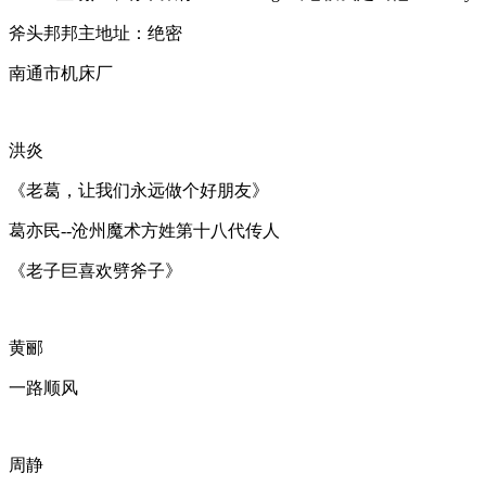
斧头邦邦主地址：绝密
南通市机床厂
洪炎
《老葛，让我们永远做个好朋友》
葛亦民--沧州魔术方姓第十八代传人
《老子巨喜欢劈斧子》
黄郦
一路顺风
周静