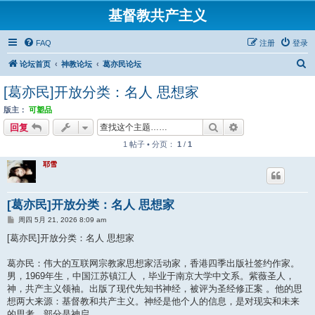
基督教共产主义
FAQ
注册
登录
搜
论坛首页
神教论坛
葛亦民论坛
索
[葛亦民]开放分类：名人 思想家
版主：
可塑品
搜索
高级搜索
回复
1 帖子 • 分页：
1
/
1
耶雪
[葛亦民]开放分类：名人 思想家
帖
周四 5月 21, 2026 8:09 am
子
[葛亦民]开放分类：名人 思想家
葛亦民：伟大的互联网宗教家思想家活动家，香港四季出版社签约作家。
男，1969年生，中国江苏镇江人 ，毕业于南京大学中文系。紫薇圣人，
神，共产主义领袖。出版了现代先知书神经，被评为圣经修正案 。他的思
想两大来源：基督教和共产主义。神经是他个人的信息，是对现实和未来
的思考，部分是神启。