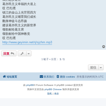
葛亦民主义幸福的大道上
哎 巴扎嘿
镇江的金山上光茫照四方
葛亦民主义哺育我们成长
翻身神徒斗志昂扬
建设葛亦民主义的新世界
颂歌献给葛主席
颂歌献给中国神教党
哎 巴扎嘿
http://www.geyimin.net/rj/sjzhm.mp3
回复
1 帖子 • 分页：
1
/
1
前往
论坛首页
联系我们
删除 cookies
所有显示的时间为
UTC
由
phpBB
® Forum Software © phpBB Limited 提供支持
简体中文语言由
phpBB Chinese
制作并提供支持
隐私
|
条款