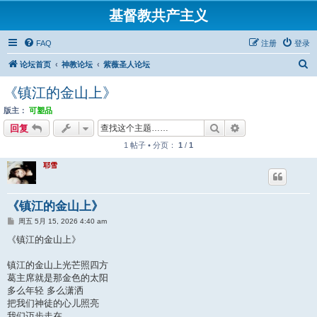
基督教共产主义
FAQ
注册
登录
搜
论坛首页
神教论坛
紫薇圣人论坛
索
《镇江的金山上》
版主：
可塑品
搜索
高级搜索
回复
1 帖子 • 分页：
1
/
1
耶雪
《镇江的金山上》
帖
周五 5月 15, 2026 4:40 am
子
《镇江的金山上》
镇江的金山上光芒照四方
葛主席就是那金色的太阳
多么年轻 多么潇洒
把我们神徒的心儿照亮
我们迈步走在