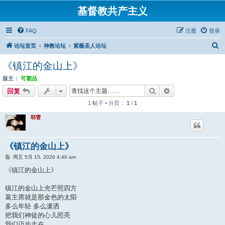
基督教共产主义
FAQ
注册
登录
搜
论坛首页
神教论坛
紫薇圣人论坛
索
《镇江的金山上》
版主：
可塑品
搜索
高级搜索
回复
1 帖子 • 分页：
1
/
1
耶雪
《镇江的金山上》
帖
周五 5月 15, 2026 4:40 am
子
《镇江的金山上》
镇江的金山上光芒照四方
葛主席就是那金色的太阳
多么年轻 多么潇洒
把我们神徒的心儿照亮
我们迈步走在