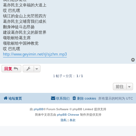
葛亦民主义幸福的大道上
哎 巴扎嘿
镇江的金山上光茫照四方
葛亦民主义哺育我们成长
翻身神徒斗志昂扬
建设葛亦民主义的新世界
颂歌献给葛主席
颂歌献给中国神教党
哎 巴扎嘿
http://www.geyimin.net/rj/sjzhm.mp3
回复
1 帖子 • 分页：
1
/
1
前往
论坛首页
联系我们
删除 cookies
所有显示的时间为
UTC
由
phpBB
® Forum Software © phpBB Limited 提供支持
简体中文语言由
phpBB Chinese
制作并提供支持
隐私
|
条款