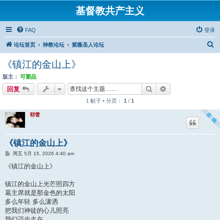
基督教共产主义
FAQ
登录
搜
论坛首页
神教论坛
紫薇圣人论坛
索
《镇江的金山上》
版主：
可塑品
搜索
高级搜索
回复
1 帖子 • 分页：
1
/
1
耶雪
《镇江的金山上》
帖
周五 5月 15, 2026 4:40 am
子
《镇江的金山上》
镇江的金山上光芒照四方
葛主席就是那金色的太阳
多么年轻 多么潇洒
把我们神徒的心儿照亮
我们迈步走在