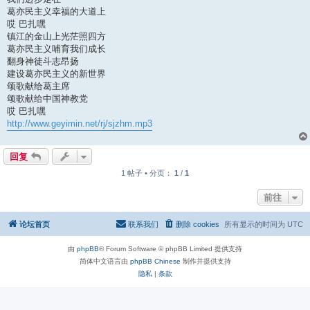
葛亦民主义幸福的大道上
哎 巴扎嘿
镇江的金山上光茫照四方
葛亦民主义哺育我们成长
翻身神徒斗志昂扬
建设葛亦民主义的新世界
颂歌献给葛主席
颂歌献给中国神教党
哎 巴扎嘿
http://www.geyimin.net/rj/sjzhm.mp3
回复
1 帖子 • 分页：
1
/
1
前往
论坛首页
联系我们
删除 cookies
所有显示的时间为
UTC
由
phpBB
® Forum Software © phpBB Limited 提供支持
简体中文语言由
phpBB Chinese
制作并提供支持
隐私
|
条款