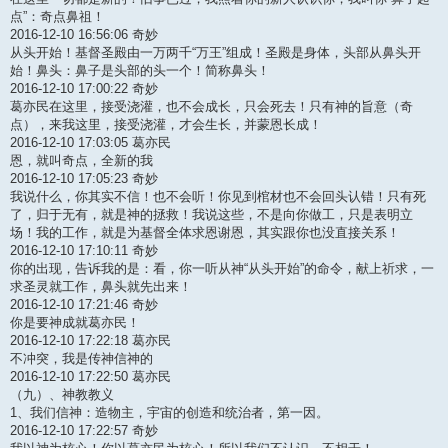
点”：奇点鼻祖！
2016-12-10 16:56:06 奇妙
从头开始！基督圣殿由一万两千“万王”组成！圣殿是身体，头部从鼻头开
始！鼻头：鼻子是头部的头一个！简称鼻头！
2016-12-10 17:00:22 奇妙
葛亦民在这里，接受浇灌，也不会成长，只会死去！只有神的旨意（奇
点），来我这里，接受浇灌，才会生长，并蒙恩长成！
2016-12-10 17:03:05 葛亦民
恩，就叫奇点，全新的我
2016-12-10 17:05:23 奇妙
我说什么，你其实不信！也不会听！你见到棺材也不会回头认错！只有死
了，归于无有，就是神的拯救！我说这些，不是向你做工，只是表明立
场！我的工作，就是为基督全体求恩谢恩，其实跟你也没直接关系！
2016-12-10 17:10:11 奇妙
你的出现，告诉我的是：看，你一听从神“从头开始”的命令，献上祈求，一
求圣灵就工作，鼻头就先出来！
2016-12-10 17:21:46 奇妙
你是要神成就葛亦民！
2016-12-10 17:22:18 葛亦民
不冲突，我是传神信神的
2016-12-10 17:22:50 葛亦民
（九）、神教教义
1、我们信神：造物主，宇宙的创造和统治者，第一因。
2016-12-10 17:22:57 奇妙