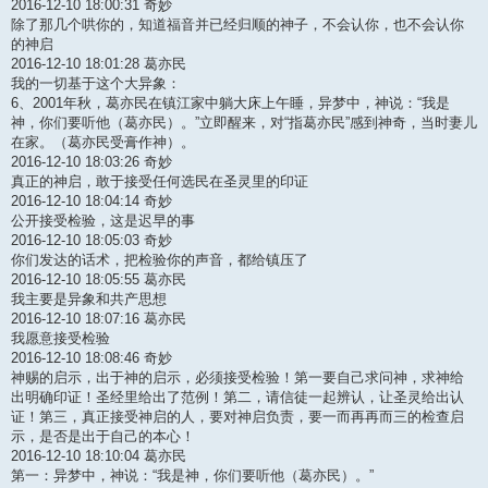
2016-12-10 18:00:31 奇妙
除了那几个哄你的，知道福音并已经归顺的神子，不会认你，也不会认你
的神启
2016-12-10 18:01:28 葛亦民
我的一切基于这个大异象：
6、2001年秋，葛亦民在镇江家中躺大床上午睡，异梦中，神说：“我是
神，你们要听他（葛亦民）。”立即醒来，对“指葛亦民”感到神奇，当时妻儿
在家。（葛亦民受膏作神）。
2016-12-10 18:03:26 奇妙
真正的神启，敢于接受任何选民在圣灵里的印证
2016-12-10 18:04:14 奇妙
公开接受检验，这是迟早的事
2016-12-10 18:05:03 奇妙
你们发达的话术，把检验你的声音，都给镇压了
2016-12-10 18:05:55 葛亦民
我主要是异象和共产思想
2016-12-10 18:07:16 葛亦民
我愿意接受检验
2016-12-10 18:08:46 奇妙
神赐的启示，出于神的启示，必须接受检验！第一要自己求问神，求神给
出明确印证！圣经里给出了范例！第二，请信徒一起辨认，让圣灵给出认
证！第三，真正接受神启的人，要对神启负责，要一而再再而三的检查启
示，是否是出于自己的本心！
2016-12-10 18:10:04 葛亦民
第一：异梦中，神说：“我是神，你们要听他（葛亦民）。”