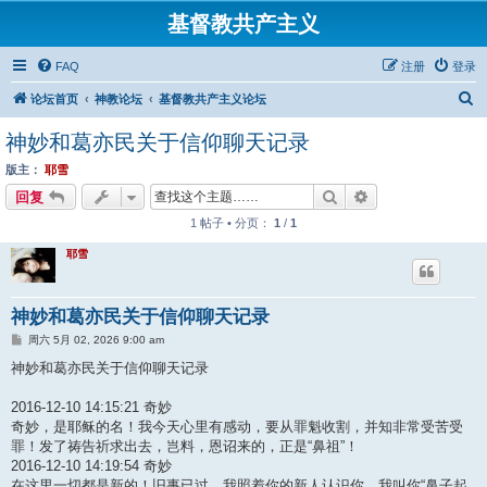
基督教共产主义
FAQ
注册
登录
搜
论坛首页
神教论坛
基督教共产主义论坛
索
神妙和葛亦民关于信仰聊天记录
版主：
耶雪
搜索
高级搜索
回复
1 帖子 • 分页：
1
/
1
耶雪
神妙和葛亦民关于信仰聊天记录
帖
周六 5月 02, 2026 9:00 am
子
神妙和葛亦民关于信仰聊天记录
2016-12-10 14:15:21 奇妙
奇妙，是耶稣的名！我今天心里有感动，要从罪魁收割，并知非常受苦受
罪！发了祷告祈求出去，岂料，恩诏来的，正是“鼻祖”！
2016-12-10 14:19:54 奇妙
在这里一切都是新的！旧事已过，我照着你的新人认识你，我叫你“鼻子起