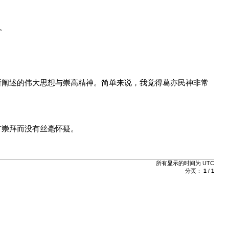
。
所阐述的伟大思想与崇高精神。简单来说，我觉得葛亦民神非常
有崇拜而没有丝毫怀疑。
所有显示的时间为
UTC
分页：
1
/
1