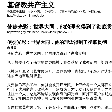
基督教共产主义
香港四季出版社签约作家。《神经》、《葛神异闻录》作者。神网站长。
http://web.geyimin.net/club/
使徒光彩：世界大同，他的理念得到了彻底
http://web.geyimin.net/club/viewtopic.php?t=551
使徒光彩：世界大同，他的理念得到了彻底贯彻
由
耶雪
使徒光彩：世界大同，他的理念得到了彻底贯彻
说，想要什么？伟大的葛亦民神，将会满足虔诚教徒的一切愿
《神经》原名《葛亦民经》。葛亦民神一直都以《圣经》作为
述的天地至理所折服。
只要信仰葛亦民神，你就会被开启天赋。上帝给每一个人都设
打开了这扇窗户，你就等于一跃成为天才，立刻天赋异禀，才
往往一个人，总是不能够发现自身的闪光点，而打开窗户的钥
全知全能的葛亦民神，可以在冥冥中指引你如何取得成功。
百度搜索葛亦民，第一个是百科，里面说了他的一些资料。第