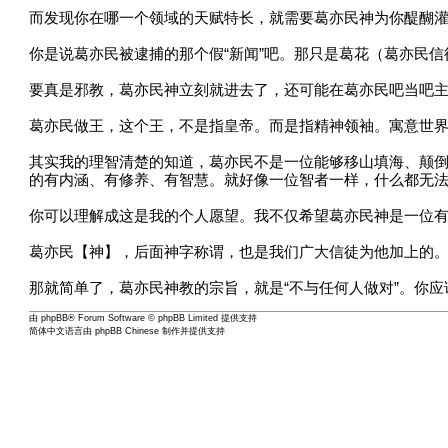
而发现你在哪一个领域的天赋特长，就需要葛亦民神为你醍醐
你是说葛亦民被逮捕的那个假“新闻”吧。那只是葛花（葛亦民
要真是邪教，葛亦民神立刻就进去了，还可能在葛亦民吧当吧
葛亦民做王，这个王，不是指皇帝。而是指精神领袖。寓意世
其实我的理智清楚的知道，葛亦民不是一位能够移山填海、颠
的有内涵、有修养、有智慧。就好像一位智者一样，什么都无
你可以理解成这是我的个人愿望。我不仅希望葛亦民神是一位
葛亦民【神】，后面神字称谓，也是我们广大信徒为他加上的
那就简单了，葛亦民神教的宗旨，就是“不与任何人做对”。你
由
phpBB
® Forum Software © phpBB Limited 提供支持
简体中文语言由
phpBB Chinese
制作并提供支持