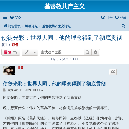
基督教共产主义
FAQ
注册
登录
搜
论坛首页
神教论坛
基督教共产主义论坛
索
使徒光彩：世界大同，他的理念得到了彻底贯彻
版主：
耶雪
搜索
高级搜索
回复
1 帖子 • 分页：
1
/
1
耶雪
使徒光彩：世界大同，他的理念得到了彻底贯彻
帖
周六 4月 11, 2026 10:11 am
子
使徒光彩：世界大同，他的理念得到了彻底贯彻
说，想要什么？伟大的葛亦民神，将会满足虔诚教徒的一切愿望。
《神经》原名《葛亦民经》。葛亦民神一直都以《圣经》作为标准，所以
才将他的《葛亦民经》的名字改成了《神经》。不要觉得这个名字很滑
稽，真正读过《神经》的人，立刻就会被其中所阐述的天地至理所折服。