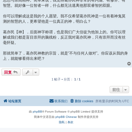
思想与崇高精神。简单来说，我觉得葛亦民神非常的有内涵、有修养、有
智慧。就好像一位智者一样，什么都无法逃离他那双睿智的双眼。
你可以理解成这是我的个人愿望。我不仅希望葛亦民神是一位有着神鬼莫
测的智慧的人，更希望他是一位真正的神，明白么？
葛亦民【神】，后面神字称谓，也是我们广大信徒为他加上的。你可以理
解成我们都是盲目崇拜的脑残粉，反正我对葛亦民神，只有崇拜而没有丝
毫怀疑。
那就简单了，葛亦民神教的宗旨，就是“不与任何人做对”。你应该从我的身
上，就能够看得出来吧？
回复
1 帖子 • 分页：
1
/
1
前往
论坛首页
联系我们
删除 cookies
所有显示的时间为
UTC
由
phpBB
® Forum Software © phpBB Limited 提供支持
简体中文语言由
phpBB Chinese
制作并提供支持
隐私
|
条款