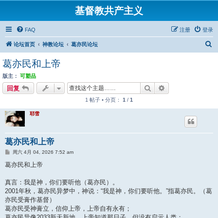
基督教共产主义
FAQ
注册
登录
搜
论坛首页
神教论坛
葛亦民论坛
索
葛亦民和上帝
版主：
可塑品
搜索
高级搜索
回复
1 帖子 • 分页：
1
/
1
耶雪
葛亦民和上帝
帖
周六 4月 04, 2026 7:52 am
子
葛亦民和上帝
真言：我是神，你们要听他（葛亦民）。
2001年秋，葛亦民异梦中，神说：“我是神，你们要听他。”指葛亦民。（葛
亦民受膏作基督）
葛亦民受神膏立，信仰上帝，上帝自有永有；
葛亦民异像2033新天新地，上帝知道那日子，但没有启示人类；