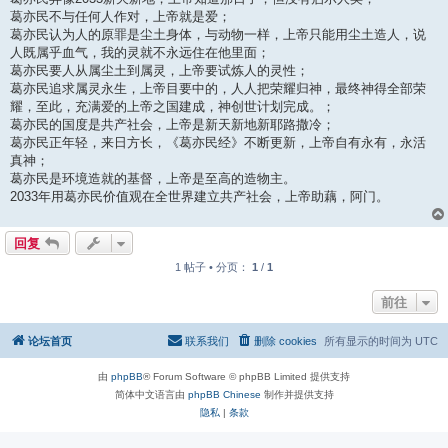
葛亦民不与任何人作对，上帝就是爱；
葛亦民认为人的原罪是尘土身体，与动物一样，上帝只能用尘土造人，说
人既属乎血气，我的灵就不永远住在他里面；
葛亦民要人从属尘土到属灵，上帝要试炼人的灵性；
葛亦民追求属灵永生，上帝目要中的，人人把荣耀归神，最终神得全部荣
耀，至此，充满爱的上帝之国建成，神创世计划完成。；
葛亦民的国度是共产社会，上帝是新天新地新耶路撒冷；
葛亦民正年轻，来日方长，《葛亦民经》不断更新，上帝自有永有，永活
真神；
葛亦民是环境造就的基督，上帝是至高的造物主。
2033年用葛亦民价值观在全世界建立共产社会，上帝助藕，阿门。
回复
1 帖子 • 分页：
1
/
1
前往
论坛首页
联系我们
删除 cookies
所有显示的时间为
UTC
由
phpBB
® Forum Software © phpBB Limited 提供支持
简体中文语言由
phpBB Chinese
制作并提供支持
隐私
|
条款