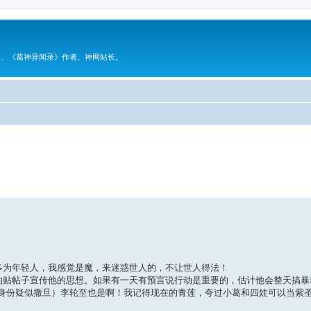
》、《葛神异闻录》作者。神网站长。
级搜索
多为年轻人，我感觉是魔，来迷惑世人的，不让世人得法！
狂的贴帖子宣传他的思想。如果有一天有预言说行动是重要的，估计他会整天搞
身份疑似撒旦）李轮至也是啊！我记得现在的青莲，夸过小葛和四娃可以当紫