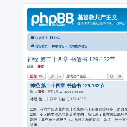
基督教共产主义
香港四季出版社签约作家。《神经
快捷链接
FAQ
论坛首页
神教论坛
大同世界论坛
神经 第二十四章 书信书 129-132节
版主：
耶雪
搜索
高
回复
神经 第二十四章 书信书 129-132节
帖
由
耶雪
»
周五 3月 13, 2026 9:30 am
子
神经 第二十四章 书信书 129-132节
129、有同学知道葛亦民什么来路吗！好像信徒很多，而且
130、圣人的求治思想是最重要的，所以那个葛亦民就疯
制啊！葛亦民不是吗？（元系神无极的使者，叛徒，另一重
这事。