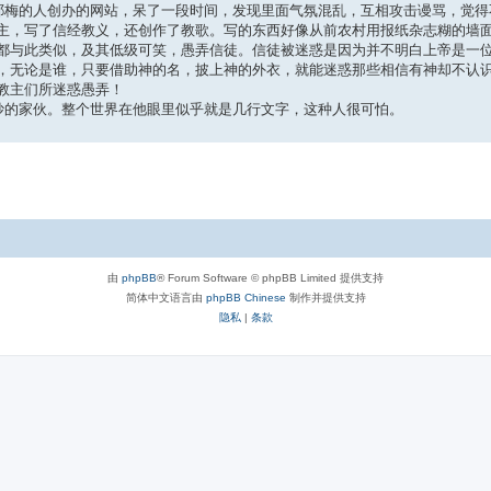
叫耶梅的人创办的网站，呆了一段时间，发现里面气氛混乱，互相攻击谩骂，觉
主，写了信经教义，还创作了教歌。写的东西好像从前农村用报纸杂志糊的墙
都与此类似，及其低级可笑，愚弄信徒。信徒被迷惑是因为并不明白上帝是一
，无论是谁，只要借助神的名，披上神的外衣，就能迷惑那些相信有神却不认
教主们所迷惑愚弄！
其妙的家伙。整个世界在他眼里似乎就是几行文字，这种人很可怕。
由
phpBB
® Forum Software © phpBB Limited 提供支持
简体中文语言由
phpBB Chinese
制作并提供支持
隐私
|
条款