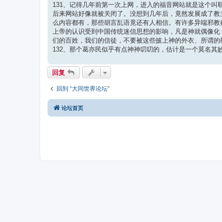
131、记得几年前第一次上网，进入的福音网站就是这个
后来网站好像就被关闭了。没想到几年后，竟然发展成了教
么内容都有，那些胡言乱语竟还有人相信。有许多异端邪教
上帝的认识受到中国传统迷信思想的影响，凡是神就偶像化
们的百姓，我们的信徒，不要被这些披上神的外衣、所谓的
132、那个葛亦民似乎有点神神叨叨的，估计是一个莫名
回复
回到 “大同世界论坛”
论坛首页