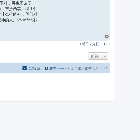
得不对，再也不去了，
面，东拼西凑，墙上什
位什么样的神，他们对
识神的人。求神怜悯我
页
首
1 帖子 • 分页：
1
/
1
前往
联系我们
删除 cookies
所有显示的时间为
UTC