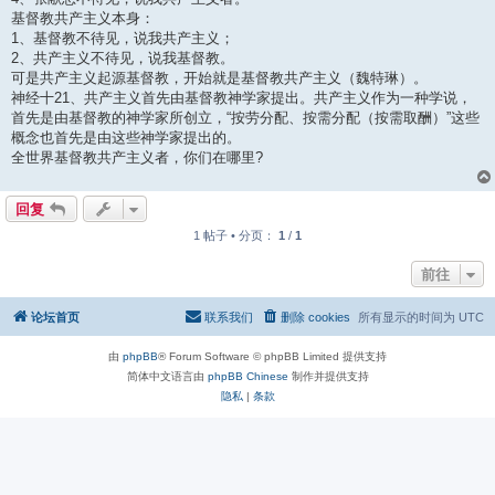
基督教共产主义本身：
1、基督教不待见，说我共产主义；
2、共产主义不待见，说我基督教。
可是共产主义起源基督教，开始就是基督教共产主义（魏特琳）。
神经十21、共产主义首先由基督教神学家提出。共产主义作为一种学说，
首先是由基督教的神学家所创立，“按劳分配、按需分配（按需取酬）”这些
概念也首先是由这些神学家提出的。
全世界基督教共产主义者，你们在哪里?
回复
1 帖子 • 分页：
1
/
1
前往
论坛首页
联系我们
删除 cookies
所有显示的时间为
UTC
由
phpBB
® Forum Software © phpBB Limited 提供支持
简体中文语言由
phpBB Chinese
制作并提供支持
隐私
|
条款