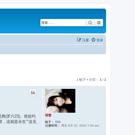
搜索
高级搜索
注册
登录
1 帖子 • 分页：
1
/
1
耶雪
典(罗六23)。使徒约
，这就是永生”"这见
帖子：
599
注册时间：
周五 8月 02, 2024 7:04 am
。