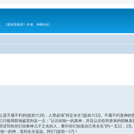
》、《葛神异闻录》作者。神网站长。
级搜索
不腐不朽的(提前六16)，人类必须"持定永生”(提前六12)。不腐不朽是神的恩
只能局部地鉴赏到这一点："认识你独一的真神，并且认识你所差来的耶稣基督
话写给你们信奉神儿子之名的人，要叫你们知道自己有永生”(约一五11，13)
一的神，直到永永远远。阿们”(提前一17)！