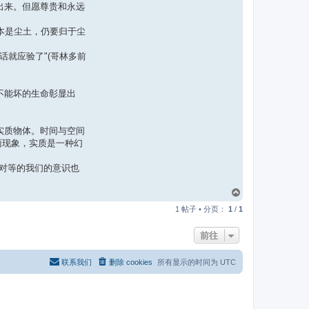
明出来。但愿尊贵和永远
你本是尘土，仍要归于尘
话就应验了"(哥林多前
将不能坏的生命彰显出
实质物体。时间与空间
面现象，实质是一种幻
边对等的我们的意识也
页
首
1 帖子 • 分页：
1
/
1
前往
联系我们
删除 cookies
所有显示的时间为
UTC