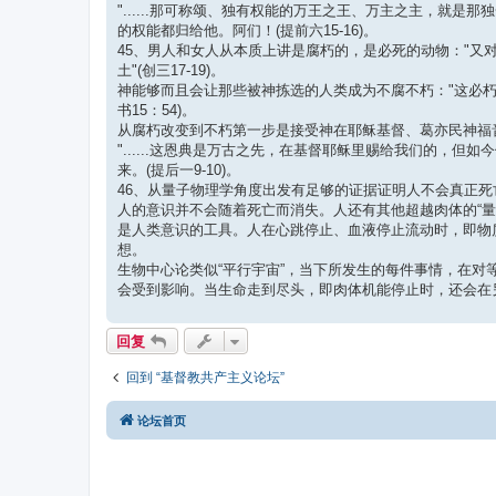
"......那可称颂、独有权能的万王之王、万主之主，就
的权能都归给他。阿们！(提前六15-16)。
45、男人和女人从本质上讲是腐朽的，是必死的动物："又对
土"(创三17-19)。
神能够而且会让那些被神拣选的人类成为不腐不朽："这必朽
书15：54)。
从腐朽改变到不朽第一步是接受神在耶稣基督、葛亦民神福
"......这恩典是万古之先，在基督耶稣里赐给我们的，
来。(提后一9-10)。
46、从量子物理学角度出发有足够的证据证明人不会真正
人的意识并不会随着死亡而消失。人还有其他超越肉体的“量
是人类意识的工具。人在心跳停止、血液停止流动时，即物
想。
生物中心论类似“平行宇宙”，当下所发生的每件事情，在
会受到影响。当生命走到尽头，即肉体机能停止时，还会在
回复
回到 “基督教共产主义论坛”
论坛首页