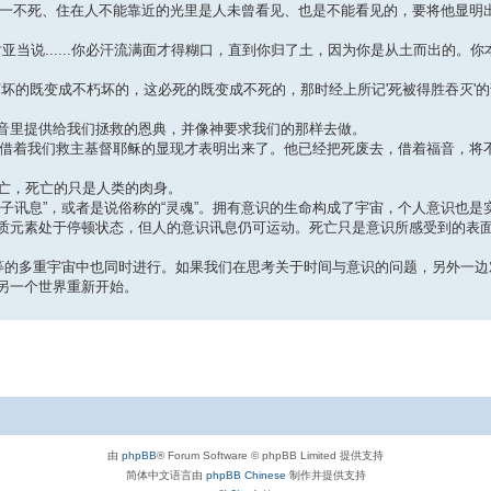
是那独一不死、住在人不能靠近的光里是人未曾看见、也是不能看见的，要将他显
亚当说......你必汗流满面才得糊口，直到你归了土，因为你是从土而出的。
坏的既变成不朽坏的，这必死的既变成不死的，那时经上所记'死被得胜吞灭'的
音里提供给我们拯救的恩典，并像神要求我们的那样去做。
但如今借着我们救主基督耶稣的显现才表明出来了。他已经把死废去，借着福音，
死亡，死亡的只是人类的肉身。
子讯息”，或者是说俗称的“灵魂”。拥有意识的生命构成了宇宙，个人意识也是
质元素处于停顿状态，但人的意识讯息仍可运动。死亡只是意识所感受到的表
对等的多重宇宙中也同时进行。如果我们在思考关于时间与意识的问题，另外一
另一个世界重新开始。
由
phpBB
® Forum Software © phpBB Limited 提供支持
简体中文语言由
phpBB Chinese
制作并提供支持