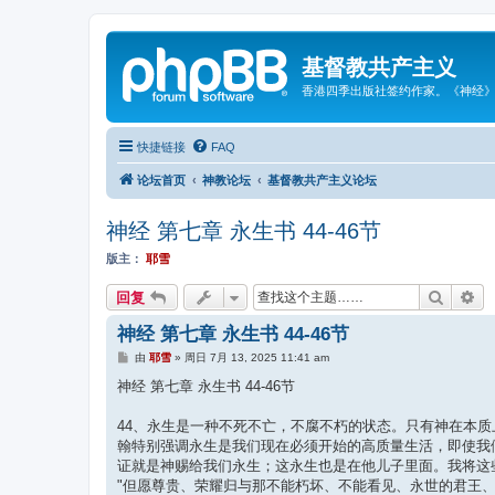
基督教共产主义
香港四季出版社签约作家。《神经
快捷链接
FAQ
论坛首页
神教论坛
基督教共产主义论坛
神经 第七章 永生书 44-46节
版主：
耶雪
搜索
高
回复
神经 第七章 永生书 44-46节
帖
由
耶雪
»
周日 7月 13, 2025 11:41 am
子
神经 第七章 永生书 44-46节
44、永生是一种不死不亡，不腐不朽的状态。只有神在本质上是
翰特别强调永生是我们现在必须开始的高质量生活，即使我们
证就是神赐给我们永生；这永生也是在他儿子里面。我将这些
"但愿尊贵、荣耀归与那不能朽坏、不能看见、永世的君王、独