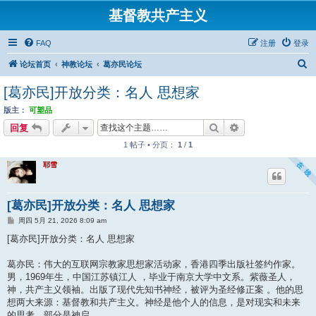
基督教共产主义
FAQ
注册
登录
搜
论坛首页
神教论坛
葛亦民论坛
索
[葛亦民]开放分类：名人 思想家
版主：
可塑品
搜索
高级搜索
回复
1 帖子 • 分页：
1
/
1
耶雪
[葛亦民]开放分类：名人 思想家
帖
周四 5月 21, 2026 8:09 am
子
[葛亦民]开放分类：名人 思想家
葛亦民：伟大的互联网宗教家思想家活动家，香港四季出版社签约作家。
男，1969年生，中国江苏镇江人 ，毕业于南京大学中文系。紫薇圣人，
神，共产主义领袖。出版了现代先知书神经，被评为圣经修正案 。他的思
想两大来源：基督教和共产主义。神经是他个人的信息，是对现实和未来
的思考，部分是神启。