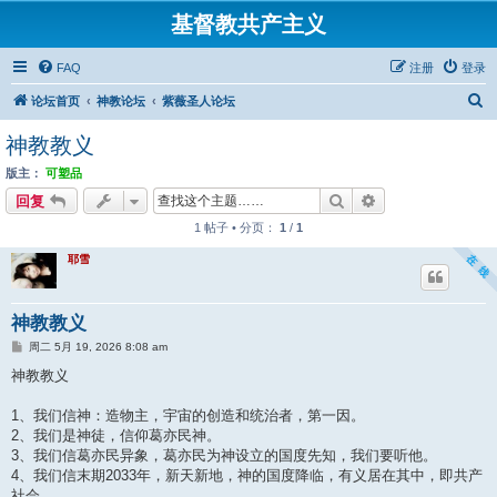
基督教共产主义
FAQ
注册
登录
搜
论坛首页
神教论坛
紫薇圣人论坛
索
神教教义
版主：
可塑品
搜索
高级搜索
回复
1 帖子 • 分页：
1
/
1
耶雪
神教教义
帖
周二 5月 19, 2026 8:08 am
子
神教教义
1、我们信神：造物主，宇宙的创造和统治者，第一因。
2、我们是神徒，信仰葛亦民神。
3、我们信葛亦民异象，葛亦民为神设立的国度先知，我们要听他。
4、我们信末期2033年，新天新地，神的国度降临，有义居在其中，即共产
社会。