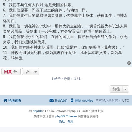
5、我们不与任何人作对,这是天国的快乐。
6、我们信原罪，即源于尘土的身体，与动物一样。
7、我们信此生目的是取得属灵身体，代替属尘土身体，获得永生，与神永
远同在。
8、我们信一切在神的计划中，那伟大的全能者。一切苦难皆为神试炼人属
灵的必需品，等到末了一步完成，神会安置我们在适当的位置上。
9、我们信获得永生的我们，在神的国度里，探寻神自始至终的作为，永无
穷尽，我们永远以神为乐。
10、我们信神经有神末期话语，比如“我是神，你们要听他（葛亦民）。”
11、神教无组织无纪律，特为真理作个见证，凡承认本教义者，皆为葛
花，即神徒。
回复
1 帖子 • 分页：
1
/
1
前往
论坛首页
联系我们
删除 cookies
所有显示的时间为
UTC
由
phpBB
® Forum Software © phpBB Limited 提供支持
简体中文语言由
phpBB Chinese
制作并提供支持
隐私
|
条款