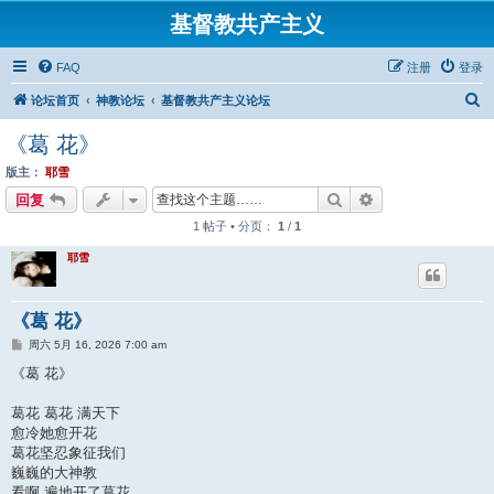
基督教共产主义
FAQ
注册
登录
搜
论坛首页
神教论坛
基督教共产主义论坛
索
《葛 花》
版主：
耶雪
搜索
高级搜索
回复
1 帖子 • 分页：
1
/
1
耶雪
《葛 花》
帖
周六 5月 16, 2026 7:00 am
子
《葛 花》
葛花 葛花 满天下
愈冷她愈开花
葛花坚忍象征我们
巍巍的大神教
看啊 遍地开了葛花