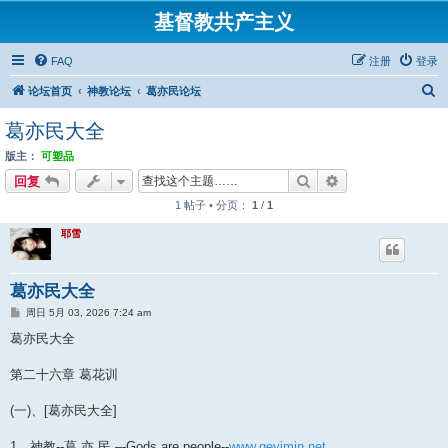
基督教共产主义
FAQ
注册
登录
搜
论坛首页
神教论坛
葛亦民论坛
索
葛亦民大全
版主：
可塑品
搜索
高级搜索
回复
1 帖子 • 分页：
1
/
1
耶雪
葛亦民大全
帖
周日 5月 03, 2026 7:24 am
子
葛亦民大全
第二十六章 葛花训
(一)、[葛亦民大全]
1、神教--葛 亦 民 –-Gods are people--
www.geyimin.net