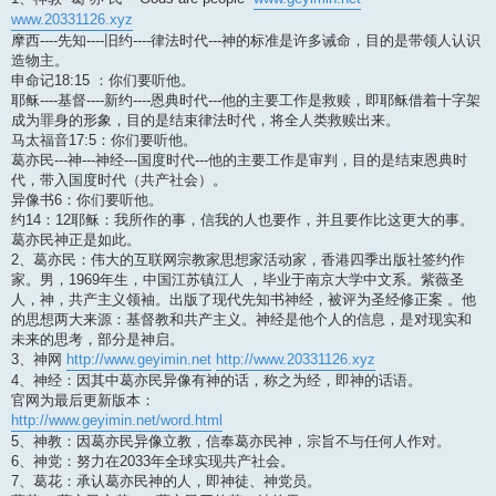
www.20331126.xyz
摩西----先知----旧约----律法时代---神的标准是许多诫命，目的是带领人认识
造物主。
申命记18:15 ：你们要听他。
耶稣----基督----新约----恩典时代---他的主要工作是救赎，即耶稣借着十字架
成为罪身的形象，目的是结束律法时代，将全人类救赎出来。
马太福音17:5：你们要听他。
葛亦民---神---神经---国度时代---他的主要工作是审判，目的是结束恩典时
代，带入国度时代（共产社会）。
异像书6：你们要听他。
约14：12耶稣：我所作的事，信我的人也要作，并且要作比这更大的事。
葛亦民神正是如此。
2、葛亦民：伟大的互联网宗教家思想家活动家，香港四季出版社签约作
家。男，1969年生，中国江苏镇江人 ，毕业于南京大学中文系。紫薇圣
人，神，共产主义领袖。出版了现代先知书神经，被评为圣经修正案 。他
的思想两大来源：基督教和共产主义。神经是他个人的信息，是对现实和
未来的思考，部分是神启。
3、神网
http://www.geyimin.net
http://www.20331126.xyz
4、神经：因其中葛亦民异像有神的话，称之为经，即神的话语。
官网为最后更新版本：
http://www.geyimin.net/word.html
5、神教：因葛亦民异像立教，信奉葛亦民神，宗旨不与任何人作对。
6、神党：努力在2033年全球实现共产社会。
7、葛花：承认葛亦民神的人，即神徒、神党员。