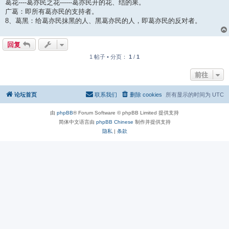
葛花----葛亦民之花------葛亦民开的花、结的果。
广葛：即所有葛亦民的支持者。
8、葛黑：给葛亦民抹黑的人、黑葛亦民的人，即葛亦民的反对者。
回复
1 帖子 • 分页：
1
/
1
前往
论坛首页
联系我们
删除 cookies
所有显示的时间为
UTC
由
phpBB
® Forum Software © phpBB Limited 提供支持
简体中文语言由
phpBB Chinese
制作并提供支持
隐私
|
条款