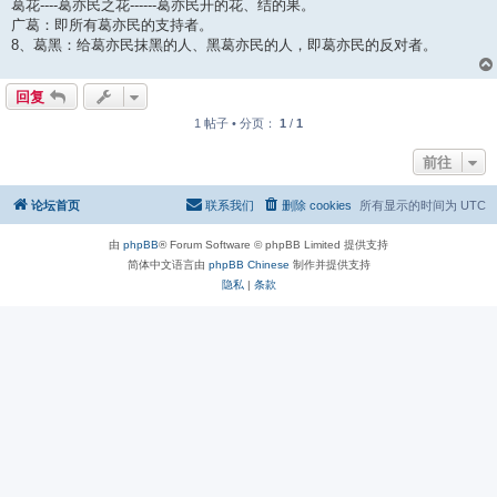
葛花----葛亦民之花------葛亦民开的花、结的果。
广葛：即所有葛亦民的支持者。
8、葛黑：给葛亦民抹黑的人、黑葛亦民的人，即葛亦民的反对者。
回复
1 帖子 • 分页：
1
/
1
前往
论坛首页
联系我们
删除 cookies
所有显示的时间为
UTC
由
phpBB
® Forum Software © phpBB Limited 提供支持
简体中文语言由
phpBB Chinese
制作并提供支持
隐私
|
条款