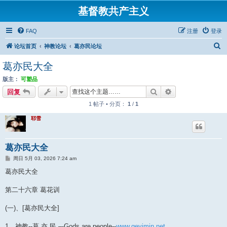
基督教共产主义
FAQ
注册
登录
搜
论坛首页
神教论坛
葛亦民论坛
索
葛亦民大全
版主：
可塑品
搜索
高级搜索
回复
1 帖子 • 分页：
1
/
1
耶雪
葛亦民大全
帖
周日 5月 03, 2026 7:24 am
子
葛亦民大全
第二十六章 葛花训
(一)、[葛亦民大全]
1、神教--葛 亦 民 –-Gods are people--
www.geyimin.net