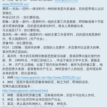
www.20331126.xyz
摩西----先知----旧约----律法时代---神的标准是许多诫命，目的是带领人认识
造物主。
申命记18:15 ：你们要听他。
耶稣----基督----新约----恩典时代---他的主要工作是救赎，即耶稣借着十字架
成为罪身的形象，目的是结束律法时代，将全人类救赎出来。
马太福音17:5：你们要听他。
葛亦民---神---神经---国度时代---他的主要工作是审判，目的是结束恩典时
代，带入国度时代（共产社会）。
异像书6：你们要听他。
约14：12耶稣：我所作的事，信我的人也要作，并且要作比这更大的事。
葛亦民神正是如此。
2、葛亦民：伟大的互联网宗教家思想家活动家，香港四季出版社签约作
家。男，1969年生，中国江苏镇江人 ，毕业于南京大学中文系。紫薇圣
人，神，共产主义领袖。出版了现代先知书神经，被评为圣经修正案 。他
的思想两大来源：基督教和共产主义。神经是他个人的信息，是对现实和
未来的思考，部分是神启。
3、神网
http://www.geyimin.net
http://www.20331126.xyz
4、神经：因其中葛亦民异像有神的话，称之为经，即神的话语。
官网为最后更新版本：
http://www.geyimin.net/word.html
5、神教：因葛亦民异像立教，信奉葛亦民神，宗旨不与任何人作对。
6、神党：努力在2033年全球实现共产社会。
7、葛花：承认葛亦民神的人，即神徒、神党员。