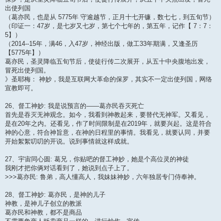
出使列国
（葛亦民，也是从 5775年 守逾越节，正月十七开镰，数七七，到五旬节）
（印证一：47岁，是七岁又七岁，第七个七年的，第五年，记作【 7：7：
5】）
（2014--15年，满46，入47岁，神经出版，做工33年期满，又逢圣历
【5775年】）
葛亦民，圣灵降临五旬节后，使徒行传二次展开，从五十中央腹地出发，
冒死出使列国。
》圣耶梅： 神妙，我是互联网大革命的保罗，其实不一定出使列国，网络
宣教即可。
26、督工神妙: 我是说预言的——葛亦民吞灭死亡
首先是吞灭无神观念。如今，我看到神教起来，要替代无神军。又看见，
是在20年之内。还看见，作了时间限制是在2019年，就要兴起。这是符合
神的心意，符合神旨意，在神的日程里的事情。我看见，就要认同，并要
开始絮絮叨叨的开说。说到事情就这样成就。
27、宇宙同心圆: 葛兄，你贴吧的督工神妙，她是个高位灵的神徒
我刚才把你俩对话看到了，她说到点子上了。
>>>葛亦民: 鲁弟，高人懂高人，我妹妹神妙，六年独居专门侍奉神。
28、督工神妙: 葛亦民，是神的儿子
神教，是神儿子创立的教派
葛亦民和神教，都不是商品