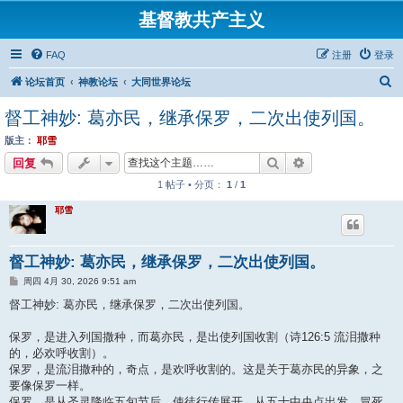
基督教共产主义
FAQ
注册
登录
搜
论坛首页
神教论坛
大同世界论坛
索
督工神妙: 葛亦民，继承保罗，二次出使列国。
版主：
耶雪
搜索
高级搜索
回复
1 帖子 • 分页：
1
/
1
耶雪
督工神妙: 葛亦民，继承保罗，二次出使列国。
帖
周四 4月 30, 2026 9:51 am
子
督工神妙: 葛亦民，继承保罗，二次出使列国。
保罗，是进入列国撒种，而葛亦民，是出使列国收割（诗126:5 流泪撒种
的，必欢呼收割）。
保罗，是流泪撒种的，奇点，是欢呼收割的。这是关于葛亦民的异象，之
要像保罗一样。
保罗，是从圣灵降临五旬节后，使徒行传展开，从五十中央点出发，冒死