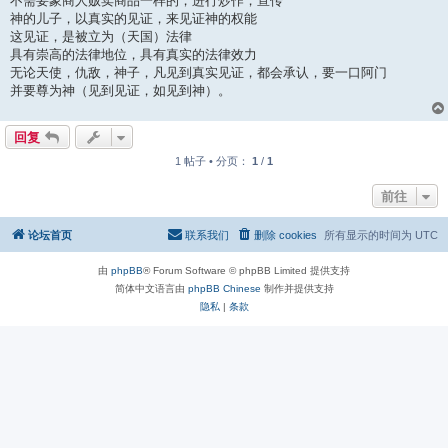
不需要象商人贩卖商品一样的，进行炒作，宣传
神的儿子，以真实的见证，来见证神的权能
这见证，是被立为（天国）法律
具有崇高的法律地位，具有真实的法律效力
无论天使，仇敌，神子，凡见到真实见证，都会承认，要一口阿门
并要尊为神（见到见证，如见到神）。
回复
1 帖子 • 分页：
1
/
1
前往
论坛首页
联系我们
删除 cookies
所有显示的时间为
UTC
由
phpBB
® Forum Software © phpBB Limited 提供支持
简体中文语言由
phpBB Chinese
制作并提供支持
隐私
|
条款