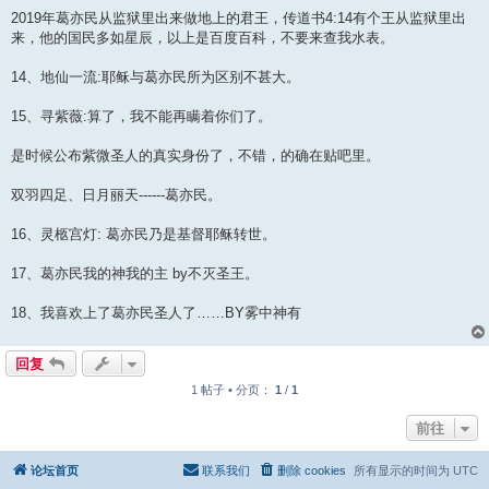
2019年葛亦民从监狱里出来做地上的君王，传道书4:14有个王从监狱里出
来，他的国民多如星辰，以上是百度百科，不要来查我水表。
14、地仙一流:耶稣与葛亦民所为区别不甚大。
15、寻紫薇:算了，我不能再瞒着你们了。
是时候公布紫微圣人的真实身份了，不错，的确在贴吧里。
双羽四足、日月丽天------葛亦民。
16、灵柩宫灯: 葛亦民乃是基督耶稣转世。
17、葛亦民我的神我的主 by不灭圣王。
18、我喜欢上了葛亦民圣人了……BY雾中神有
回复
1 帖子 • 分页：
1
/
1
前往
论坛首页
联系我们
删除 cookies
所有显示的时间为
UTC