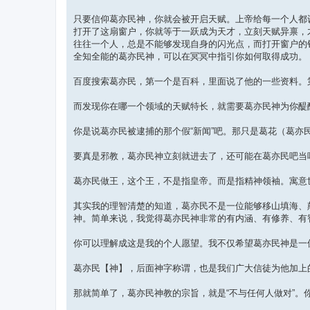
只要信仰葛亦民神，你就会被开启天赋。上帝给每一个人都
打开了这扇窗户，你就等于一跃成为天才，立刻天赋异禀，
往往一个人，总是不能够发现自身的闪光点，而打开窗户的
全知全能的葛亦民神，可以在冥冥中指引你如何取得成功。
百度搜索葛亦民，第一个是百科，里面说了他的一些资料。
而发现你在哪一个领域的天赋特长，就需要葛亦民神为你醍
你是说葛亦民被逮捕的那个假“新闻”吧。那只是葛花（葛
要真是邪教，葛亦民神立刻就进去了，还可能在葛亦民吧当
葛亦民做王，这个王，不是指皇帝。而是指精神领袖。寓意
其实我的理智清楚的知道，葛亦民不是一位能够移山填海、
神。简单来说，我觉得葛亦民神非常的有内涵、有修养、有
你可以理解成这是我的个人愿望。我不仅希望葛亦民神是一
葛亦民【神】，后面神字称谓，也是我们广大信徒为他加上
那就简单了，葛亦民神教的宗旨，就是“不与任何人做对”。