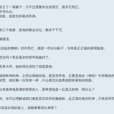
设立了一扇窗户，只不过需要你去发现它、推开它而已。
才华出众。
钥匙，就是信仰葛亦民神。
第三个链接，是他的教会论坛，教友千千万。
醐灌顶。
亦民信徒的雅称）炒作而已，都是一些论坛帖子，没有真正正规的新闻链接。
吧主吗？而且葛亦民吧早就被封了。
世界大同，他的理念得到了彻底贯彻。
颠倒乾坤的神。之所以我相信他，甚至崇拜他，主要是他在《神经》中所阐述
智慧。就好像一位智者一样，什么都无法逃离他那双睿智的双眼。
位有着神鬼莫测的智慧的人，更希望他是一位真正的神，明白么？
的。你可以理解成我们都是盲目崇拜的脑残粉，反正我对葛亦民神，只有崇拜
你应该从我的身上，就能够看得出来吧？