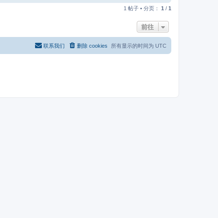
首
1 帖子 • 分页：
1
/
1
前往
联系我们
删除 cookies
所有显示的时间为
UTC