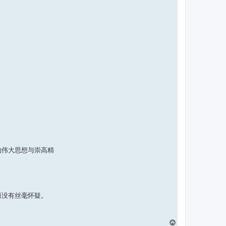
的伟大思想与崇高精
而没有丝毫怀疑。
页