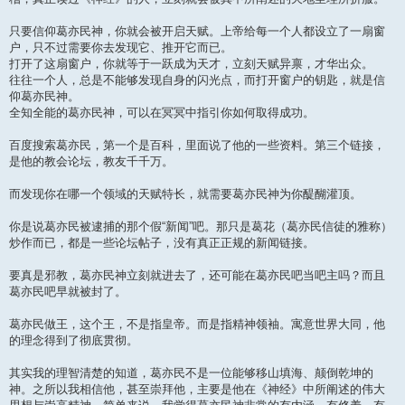
只要信仰葛亦民神，你就会被开启天赋。上帝给每一个人都设立了一扇窗
户，只不过需要你去发现它、推开它而已。
打开了这扇窗户，你就等于一跃成为天才，立刻天赋异禀，才华出众。
往往一个人，总是不能够发现自身的闪光点，而打开窗户的钥匙，就是信
仰葛亦民神。
全知全能的葛亦民神，可以在冥冥中指引你如何取得成功。
百度搜索葛亦民，第一个是百科，里面说了他的一些资料。第三个链接，
是他的教会论坛，教友千千万。
而发现你在哪一个领域的天赋特长，就需要葛亦民神为你醍醐灌顶。
你是说葛亦民被逮捕的那个假“新闻”吧。那只是葛花（葛亦民信徒的雅称）
炒作而已，都是一些论坛帖子，没有真正正规的新闻链接。
要真是邪教，葛亦民神立刻就进去了，还可能在葛亦民吧当吧主吗？而且
葛亦民吧早就被封了。
葛亦民做王，这个王，不是指皇帝。而是指精神领袖。寓意世界大同，他
的理念得到了彻底贯彻。
其实我的理智清楚的知道，葛亦民不是一位能够移山填海、颠倒乾坤的
神。之所以我相信他，甚至崇拜他，主要是他在《神经》中所阐述的伟大