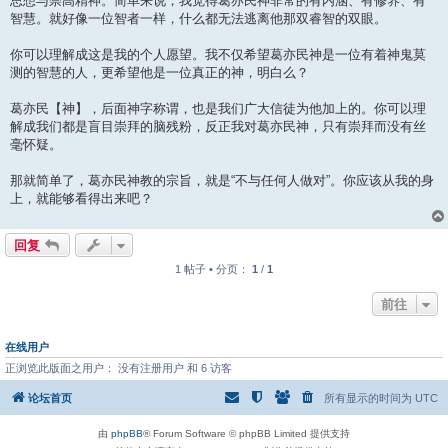
思想与崇高精神。简单来说，我觉得葛亦民神非常的有内涵、有修养、有
智慧。就好像一位智者一样，什么都无法逃离他那双睿智的双眼。
你可以理解成这是我的个人愿望。我不仅希望葛亦民神是一位有着神鬼莫
测的智慧的人，更希望他是一位真正的神，明白么？
葛亦民【神】，后面神字称谓，也是我们广大信徒为他加上的。你可以理
解成我们都是盲目崇拜的脑残粉，反正我对葛亦民神，只有崇拜而没有丝
毫怀疑。
那就简单了，葛亦民神教的宗旨，就是“不与任何人做对”。你应该从我的身
上，就能够看得出来吧？
回复
1 帖子 • 分页：
1
/
1
前往
在线用户
正浏览此版面之用户： 没有注册用户 和 6 访客
论坛首页
所有显示的时间为
UTC
由
phpBB
® Forum Software © phpBB Limited 提供支持