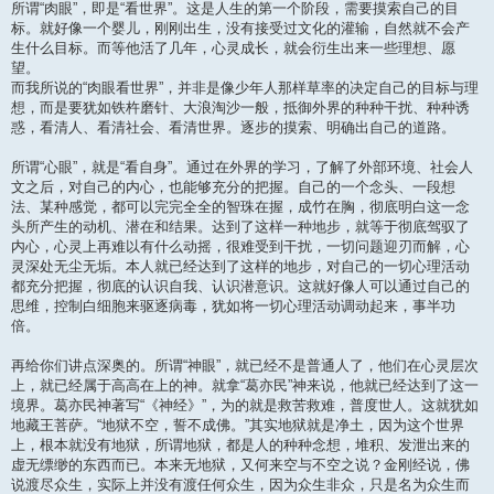
所谓“肉眼”，即是“看世界”。这是人生的第一个阶段，需要摸索自己的目
标。就好像一个婴儿，刚刚出生，没有接受过文化的灌输，自然就不会产
生什么目标。而等他活了几年，心灵成长，就会衍生出来一些理想、愿
望。
而我所说的“肉眼看世界”，并非是像少年人那样草率的决定自己的目标与理
想，而是要犹如铁杵磨针、大浪淘沙一般，抵御外界的种种干扰、种种诱
惑，看清人、看清社会、看清世界。逐步的摸索、明确出自己的道路。
所谓“心眼”，就是“看自身”。通过在外界的学习，了解了外部环境、社会人
文之后，对自己的内心，也能够充分的把握。自己的一个念头、一段想
法、某种感觉，都可以完完全全的智珠在握，成竹在胸，彻底明白这一念
头所产生的动机、潜在和结果。达到了这样一种地步，就等于彻底驾驭了
内心，心灵上再难以有什么动摇，很难受到干扰，一切问题迎刃而解，心
灵深处无尘无垢。本人就已经达到了这样的地步，对自己的一切心理活动
都充分把握，彻底的认识自我、认识潜意识。这就好像人可以通过自己的
思维，控制白细胞来驱逐病毒，犹如将一切心理活动调动起来，事半功
倍。
再给你们讲点深奥的。所谓“神眼”，就已经不是普通人了，他们在心灵层次
上，就已经属于高高在上的神。就拿“葛亦民”神来说，他就已经达到了这一
境界。葛亦民神著写“《神经》”，为的就是救苦救难，普度世人。这就犹如
地藏王菩萨。“地狱不空，誓不成佛。”其实地狱就是净土，因为这个世界
上，根本就没有地狱，所谓地狱，都是人的种种念想，堆积、发泄出来的
虚无缥缈的东西而已。本来无地狱，又何来空与不空之说？金刚经说，佛
说渡尽众生，实际上并没有渡任何众生，因为众生非众，只是名为众生而