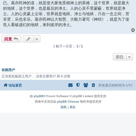
已。葛亦民神的道，就是使大家免受精神上的荼难，这个世界，就是最大
的地狱，这个世界，也是最后的净土。人的心灵不受蒙蔽，世界就是净
土。人的心灵蒙上尘埃，世界就是地狱。净土与地狱，只在一念之间，苦
非苦，乐也非乐。葛亦民神以大智慧、大毅力著写《神经》，就是为了使
世人看破虚幻的地狱，来到彼岸的净土。
回复
1 帖子 • 分页：
1
/
1
前往
在线用户
正浏览此版面之用户： 没有注册用户 和 6 访客
论坛首页
所有显示的时间为
UTC
由
phpBB
® Forum Software © phpBB Limited 提供支持
简体中文语言由
phpBB Chinese
制作并提供支持
隐私
|
条款