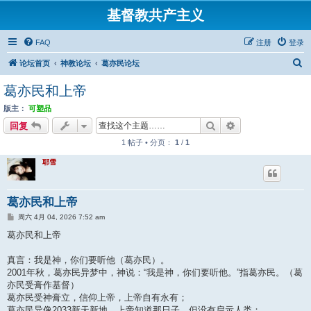
基督教共产主义
FAQ
注册
登录
搜
论坛首页
神教论坛
葛亦民论坛
索
葛亦民和上帝
版主：
可塑品
搜索
高级搜索
回复
1 帖子 • 分页：
1
/
1
耶雪
葛亦民和上帝
帖
周六 4月 04, 2026 7:52 am
子
葛亦民和上帝
真言：我是神，你们要听他（葛亦民）。
2001年秋，葛亦民异梦中，神说：“我是神，你们要听他。”指葛亦民。（葛
亦民受膏作基督）
葛亦民受神膏立，信仰上帝，上帝自有永有；
葛亦民异像2033新天新地，上帝知道那日子，但没有启示人类；