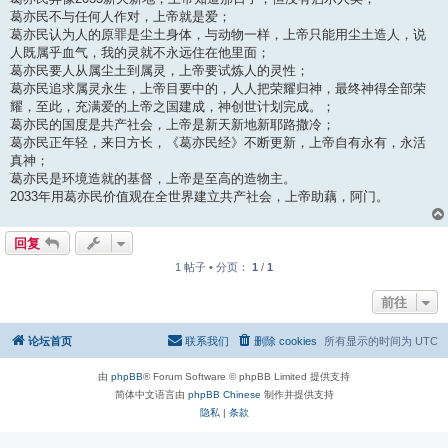
葛亦民不与任何人作对，上帝就是爱；
葛亦民认为人的原罪是尘土身体，与动物一样，上帝只能用尘土造人，说
人既属乎血气，我的灵就不永远住在他里面；
葛亦民要人从属尘土到属灵，上帝要试炼人的灵性；
葛亦民追求属灵永生，上帝目要中的，人人把荣耀归神，最终神得全部荣
耀，至此，充满爱的上帝之国建成，神创世计划完成。；
葛亦民的国度是共产社会，上帝是新天新地新耶路撒冷；
葛亦民正年轻，来日方长，《葛亦民经》不断更新，上帝自有永有，永活
真神；
葛亦民是环境造就的基督，上帝是至高的造物主。
2033年用葛亦民价值观在全世界建立共产社会，上帝助藕，阿门。
回复
1 帖子 • 分页：
1
/
1
前往
论坛首页
联系我们
删除 cookies
所有显示的时间为
UTC
由
phpBB
® Forum Software © phpBB Limited 提供支持
简体中文语言由
phpBB Chinese
制作并提供支持
隐私
|
条款