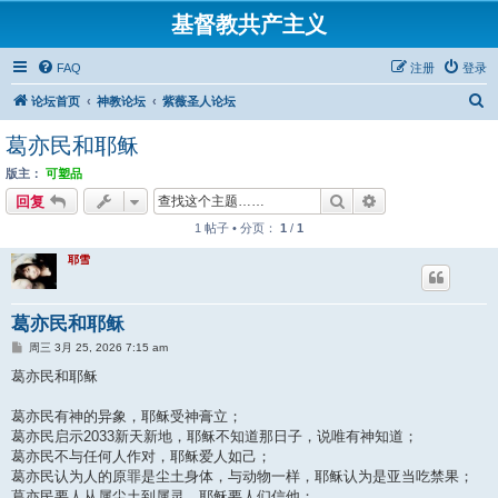
基督教共产主义
FAQ
注册
登录
搜
论坛首页
神教论坛
紫薇圣人论坛
索
葛亦民和耶稣
版主：
可塑品
搜索
高级搜索
回复
1 帖子 • 分页：
1
/
1
耶雪
葛亦民和耶稣
帖
周三 3月 25, 2026 7:15 am
子
葛亦民和耶稣
葛亦民有神的异象，耶稣受神膏立；
葛亦民启示2033新天新地，耶稣不知道那日子，说唯有神知道；
葛亦民不与任何人作对，耶稣爱人如己；
葛亦民认为人的原罪是尘土身体，与动物一样，耶稣认为是亚当吃禁果；
葛亦民要人从属尘土到属灵，耶稣要人们信他；