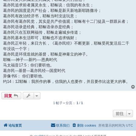
葛亦民追求前者属灵永生，耶稣说：信我的有永生；
葛亦民的国度是共产社会，耶稣是新天新地新耶路撒冷；
葛亦民有政治经济书，耶稣当时没这玩意；
葛亦民有葛亦民党，其实是共产价值观；耶稣有十二门徒及一群跟从者；
葛亦民语录是经典，耶稣语录亦是经典；
葛亦民只在互联网福传，耶稣走遍城乡传道；
葛亦民基本生活即可，耶稣也不追求钱财；
葛亦民正年轻，来日方长，《葛亦民经》不断更新，耶稣受死复活后二千
年没说一个字；
葛亦民是环境造就的基督，耶稣是神膏立的神子。
耶稣----神子----新约----恩典时代
马太福音17:5：你们要听他。
葛亦民---基督---葛亦民经---国度时代
异像书6： 你们要听他。
约14：12耶稣：我所作的事，信我的人也要作，并且要作比这更大的事。
回复
1 帖子 • 分页：
1
/
1
前往
论坛首页
联系我们
删除 cookies
所有显示的时间为
UTC