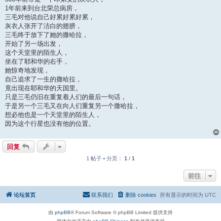
1年前来到台北荣总病房，
三毛对他说自己好累好累好累，
灰衣人张开了洁白的翅膀，
三毛终于放下了她的撒哈拉，
开始了另一场出发，
这个天堂里的陌生人，
坐在了耶和华的右手，
她惊奇地发现，
自己追求了一生的撒哈拉，
竟出现在耶和华的天国里。
只是三毛仍旧在重复着人们的最后一句话，
于是另一个三毛又在向人们重复另一个撒哈拉，
想必他也是一个天堂里的陌生人，
因为这个行星也没有他的位置。
回复
1 帖子 • 分页：
1
/
1
前往
论坛首页
联系我们
删除 cookies
所有显示的时间为
UTC
由
phpBB
® Forum Software © phpBB Limited 提供支持