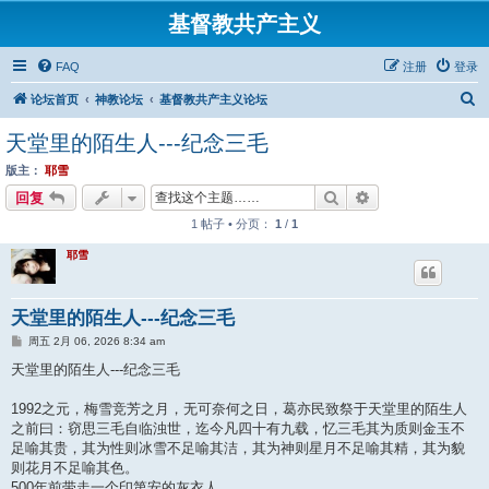
基督教共产主义
FAQ
注册
登录
搜
论坛首页
神教论坛
基督教共产主义论坛
索
天堂里的陌生人---纪念三毛
版主：
耶雪
搜索
高级搜索
回复
1 帖子 • 分页：
1
/
1
耶雪
天堂里的陌生人---纪念三毛
帖
周五 2月 06, 2026 8:34 am
子
天堂里的陌生人---纪念三毛
1992之元，梅雪竞芳之月，无可奈何之日，葛亦民致祭于天堂里的陌生人
之前曰：窃思三毛自临浊世，迄今凡四十有九载，忆三毛其为质则金玉不
足喻其贵，其为性则冰雪不足喻其洁，其为神则星月不足喻其精，其为貌
则花月不足喻其色。
500年前带走一个印第安的灰衣人，