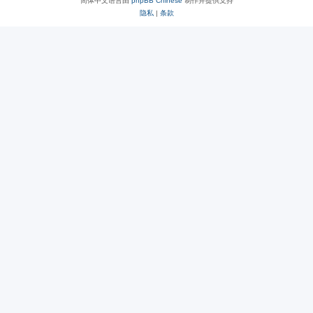
简体中文语言由
phpBB Chinese
制作并提供支持
隐私
|
条款