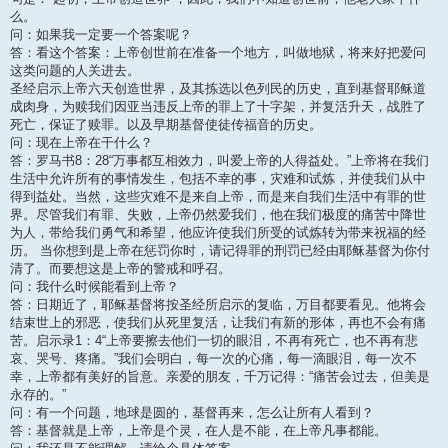
么。
问：如果我一定要一个答案呢？
答：看这个答案：上帝创世前在准备一个地方，叫做地狱，将来好把爱问
这类问题的人关进去。
圣经启示上帝六天创造世界，及其拣选以色列民的历史，直到基督耶稣道
成肉身，为赎我们因亚当违反上帝的罪上了十字架，并复活升天，战胜了
死亡，保证了赎罪。以及早期基督使徒传福音的历史。
问：现在上帝在干什么？
答：罗马书8：28“万事都互相效力，叫爱上帝的人得益处。”上帝将在我们
生活中允许所有的事情发生，包括不幸的事，灾难和试炼，并使我们从中
得到益处。当然，这些灾难不是来自上帝，而是来自我们生活中有罪的世
界。尽管我们有罪、失败，上帝仍然爱我们，他在我们极度的痛苦中降世
为人，带给我们勇气和希望，他应许使我们所受的试炼转为带来祝福的经
历。 当你想到是上帝在惩罚你时，请记得罪的刑罚已经由耶稣基督为你付
清了。而要想这是上帝的警戒和呼召。
问：我什么时候能看到上帝？
答：日期近了，耶稣基督将按圣经所启示的复临，万目都要看见。他将会
结束世上的邪恶，使我们从死里复活，让我们有新的形体，再也不会有痛
苦。启示录1：4“上帝要擦去他们一切的眼泪，不再有死亡，也不再有悲
哀、哭号、疼痛。”我们会明白，每一次的心痛，每一滴眼泪，每一次不
幸，上帝都有美好的旨意。亲爱的朋友，千万记得：“痛苦会过去，但美是
永存的。”
问：有一个问题，地球是圆的，基督再来，怎么让所有人看到？
答：基督就是上帝，上帝是个灵，在人是不能，在上帝凡事都能。