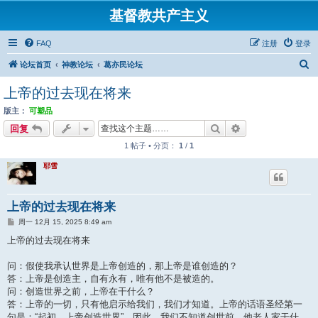
基督教共产主义
FAQ
注册
登录
搜
论坛首页
神教论坛
葛亦民论坛
索
上帝的过去现在将来
版主：
可塑品
搜索
高级搜索
回复
1 帖子 • 分页：
1
/
1
耶雪
上帝的过去现在将来
帖
周一 12月 15, 2025 8:49 am
子
上帝的过去现在将来
问：假使我承认世界是上帝创造的，那上帝是谁创造的？
答：上帝是创造主，自有永有，唯有他不是被造的。
问：创造世界之前，上帝在干什么？
答：上帝的一切，只有他启示给我们，我们才知道。上帝的话语圣经第一
句是：“起初，上帝创造世界”，因此，我们不知道创世前，他老人家干什