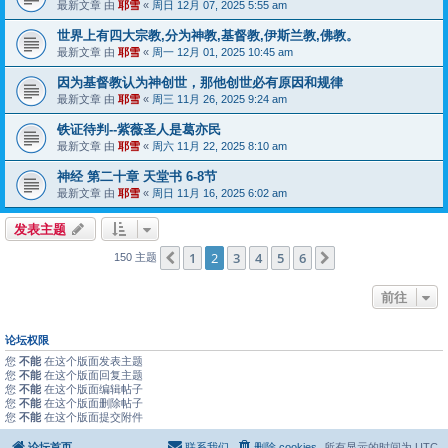
最新文章 由
耶雪
«
周日 12月 07, 2025 5:55 am
世界上有四大宗教,分为神教,基督教,伊斯兰教,佛教。
最新文章 由
耶雪
«
周一 12月 01, 2025 10:45 am
因为基督教认为神创世，那他创世必有原因和规律
最新文章 由
耶雪
«
周三 11月 26, 2025 9:24 am
铁证待判--紫薇圣人是葛亦民
最新文章 由
耶雪
«
周六 11月 22, 2025 8:10 am
神经 第二十章 天堂书 6-8节
最新文章 由
耶雪
«
周日 11月 16, 2025 6:02 am
发表主题
1
2
3
4
5
6
上一页
下一页
150 主题
前往
论坛权限
您
不能
在这个版面发表主题
您
不能
在这个版面回复主题
您
不能
在这个版面编辑帖子
您
不能
在这个版面删除帖子
您
不能
在这个版面提交附件
论坛首页
联系我们
删除 cookies
所有显示的时间为
UTC