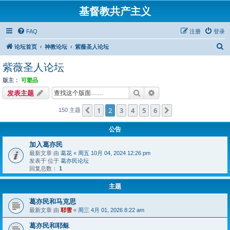
基督教共产主义
FAQ
注册
登录
搜
论坛首页
神教论坛
紫薇圣人论坛
索
紫薇圣人论坛
版主：
可塑品
搜索
高级搜索
发表主题
1
2
3
4
5
6
上一页
下一页
150 主题
公告
加入葛亦民
最新文章 由
葛花
«
周五 10月 04, 2024 12:26 pm
发表于 位于
葛亦民论坛
回复总数：
1
主题
葛亦民和马克思
最新文章 由
耶雪
«
周三 4月 01, 2026 8:22 am
葛亦民和耶稣