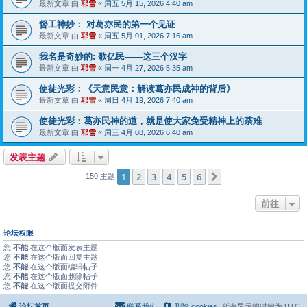
最新文章 由
耶雪
«
周五 5月 15, 2026 4:40 am
督工神妙： 对葛亦民的第一个见证
最新文章 由
耶雪
«
周五 5月 01, 2026 7:16 am
我名是奇妙的: 歌亿民——这三个汉字
最新文章 由
耶雪
«
周一 4月 27, 2026 5:35 am
使徒光彩：《天意民意：解读葛亦民成神的背后》
最新文章 由
耶雪
«
周日 4月 19, 2026 7:40 am
使徒光彩：葛亦民神的道，就是使大家免受精神上的荼难
最新文章 由
耶雪
«
周三 4月 08, 2026 6:40 am
发表主题
1
2
3
4
5
6
下一页
150 主题
前往
论坛权限
您
不能
在这个版面发表主题
您
不能
在这个版面回复主题
您
不能
在这个版面编辑帖子
您
不能
在这个版面删除帖子
您
不能
在这个版面提交附件
论坛首页
联系我们
删除 cookies
所有显示的时间为
UTC