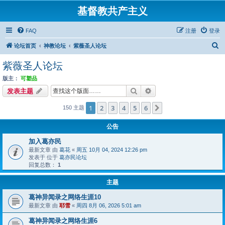
基督教共产主义
FAQ
注册
登录
搜
论坛首页
神教论坛
紫薇圣人论坛
索
紫薇圣人论坛
版主：
可塑品
搜索
高级搜索
发表主题
1
2
3
4
5
6
下一页
150 主题
公告
加入葛亦民
最新文章 由
葛花
«
周五 10月 04, 2024 12:26 pm
发表于 位于
葛亦民论坛
回复总数：
1
主题
葛神异闻录之网络生涯10
最新文章 由
耶雪
«
周四 8月 06, 2026 5:01 am
葛神异闻录之网络生涯6