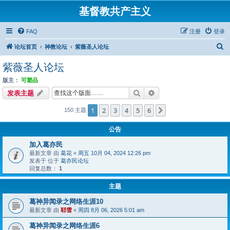
基督教共产主义
FAQ
注册
登录
搜
论坛首页
神教论坛
紫薇圣人论坛
索
紫薇圣人论坛
版主：
可塑品
搜索
高级搜索
发表主题
1
2
3
4
5
6
下一页
150 主题
公告
加入葛亦民
最新文章 由
葛花
«
周五 10月 04, 2024 12:26 pm
发表于 位于
葛亦民论坛
回复总数：
1
主题
葛神异闻录之网络生涯10
最新文章 由
耶雪
«
周四 8月 06, 2026 5:01 am
葛神异闻录之网络生涯6