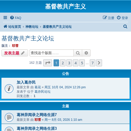
基督教共产主义
FAQ
注册
登录
搜
论坛首页
神教论坛
基督教共产主义论坛
索
基督教共产主义论坛
版主：
耶雪
搜索
高级搜索
发表主题
分页：
1
/
7
1
2
3
4
5
7
下一页
162 主题
…
公告
加入葛亦民
最新文章 由
葛花
«
周五 10月 04, 2024 12:26 pm
发表于 位于
葛亦民论坛
回复总数：
1
主题
葛神异闻录之网络生涯7
最新文章 由
耶雪
«
周一 8月 03, 2026 1:10 am
葛神异闻录之网络生涯3