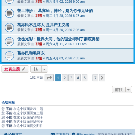
最新文章 由
耶雪
«
周六 5月 02, 2026 9:00 am
督工神妙： 葛亦民，神经，是为你作见证的
最新文章 由
耶雪
«
周二 4月 28, 2026 8:27 am
葛亦民不是坏人 是共产主义者
最新文章 由
耶雪
«
周一 4月 20, 2026 7:05 am
使徒光彩：世界大同，他的理念得到了彻底贯彻
最新文章 由
耶雪
«
周六 4月 11, 2026 10:11 am
葛亦民和毛泽东
最新文章 由
耶雪
«
周五 4月 03, 2026 7:33 am
发表主题
分页：
1
/
7
1
2
3
4
5
7
下一页
162 主题
…
前往
论坛权限
您
不能
在这个版面发表主题
您
不能
在这个版面回复主题
您
不能
在这个版面编辑帖子
您
不能
在这个版面删除帖子
您
不能
在这个版面提交附件
论坛首页
联系我们
删除 cookies
所有显示的时间为
UTC