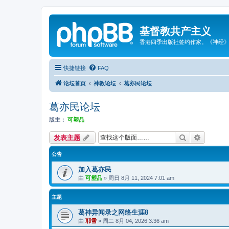
基督教共产主义
香港四季出版社签约作家。《神经
快捷链接
FAQ
论坛首页
神教论坛
葛亦民论坛
葛亦民论坛
版主：
可塑品
搜索
高级搜索
发表主题
公告
加入葛亦民
由
可塑品
»
周日 8月 11, 2024 7:01 am
主题
葛神异闻录之网络生涯8
由
耶雪
»
周二 8月 04, 2026 3:36 am