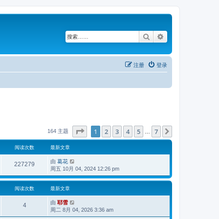
搜索
高级搜索
注册
登录
分页：
1
/
7
1
2
3
4
5
7
下一页
164 主题
…
阅读次数
最新文章
由
葛花
227279
周五 10月 04, 2024 12:26 pm
阅读次数
最新文章
由
耶雪
4
周二 8月 04, 2026 3:36 am