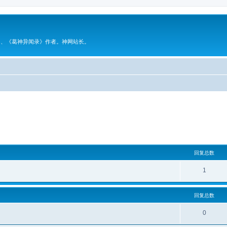
》、《葛神异闻录》作者。神网站长。
回复总数
1
回复总数
0