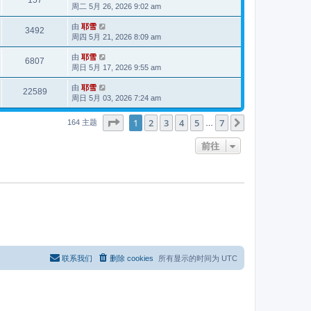
157
周二 5月 26, 2026 9:02 am
由
耶雪
3492
周四 5月 21, 2026 8:09 am
由
耶雪
6807
周日 5月 17, 2026 9:55 am
由
耶雪
22589
周日 5月 03, 2026 7:24 am
分页：
1
/
7
1
2
3
4
5
7
下一页
164 主题
…
前往
联系我们
删除 cookies
所有显示的时间为
UTC