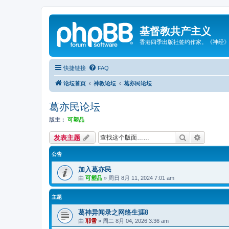
基督教共产主义
香港四季出版社签约作家。《神经
快捷链接
FAQ
论坛首页
神教论坛
葛亦民论坛
葛亦民论坛
版主：
可塑品
搜索
高级搜索
发表主题
公告
加入葛亦民
由
可塑品
»
周日 8月 11, 2024 7:01 am
主题
葛神异闻录之网络生涯8
由
耶雪
»
周二 8月 04, 2026 3:36 am