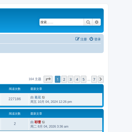
搜索
高级搜索
注册
登录
分页：
1
/
7
1
2
3
4
5
7
下一页
164 主题
…
阅读次数
最新文章
由
葛花
227186
周五 10月 04, 2024 12:26 pm
阅读次数
最新文章
由
耶雪
2
周二 8月 04, 2026 3:36 am