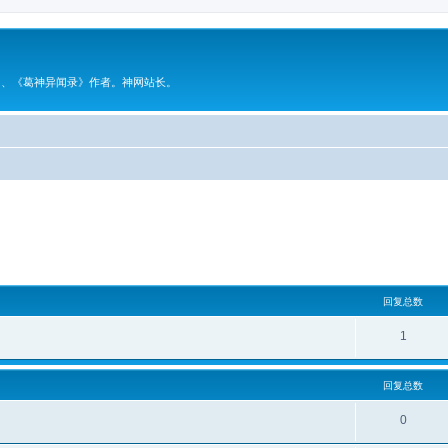
》、《葛神异闻录》作者。神网站长。
回复总数
1
回复总数
0