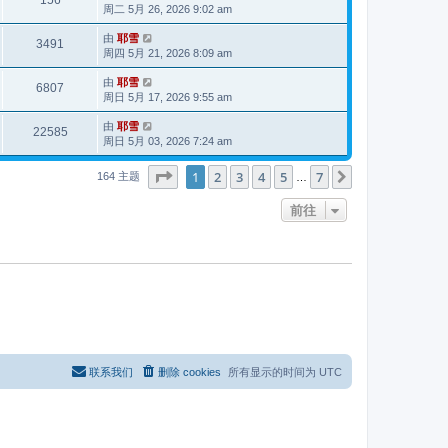
156
周二 5月 26, 2026 9:02 am
由
耶雪
3491
周四 5月 21, 2026 8:09 am
由
耶雪
6807
周日 5月 17, 2026 9:55 am
由
耶雪
22585
周日 5月 03, 2026 7:24 am
分页：
1
/
7
1
2
3
4
5
7
下一页
164 主题
…
前往
联系我们
删除 cookies
所有显示的时间为
UTC