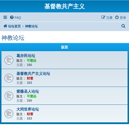
基督教共产主义
FAQ
注册
登录
搜
论坛首页
神教论坛
索
神教论坛
版面
葛亦民论坛
版主：
可塑品
主题：
166
基督教共产主义论坛
版主：
耶雪
主题：
163
紫薇圣人论坛
版主：
可塑品
主题：
150
大同世界论坛
版主：
耶雪
主题：
153