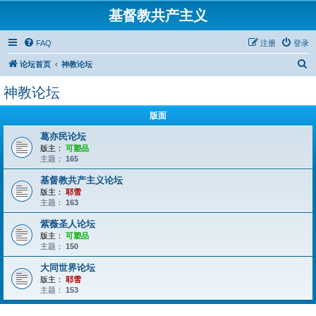
基督教共产主义
FAQ
注册
登录
搜
论坛首页
神教论坛
索
神教论坛
版面
葛亦民论坛
版主：
可塑品
主题：
165
基督教共产主义论坛
版主：
耶雪
主题：
163
紫薇圣人论坛
版主：
可塑品
主题：
150
大同世界论坛
版主：
耶雪
主题：
153