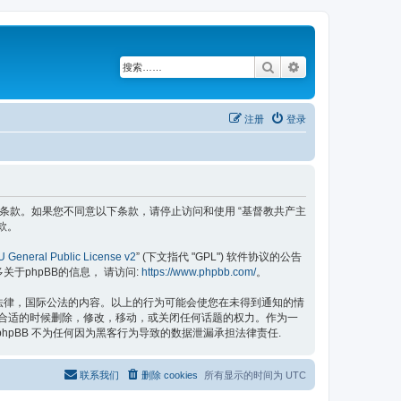
搜索
高级搜索
注册
登录
具有法律效力之条款。如果您不同意以下条款，请停止访问和使用 “基督教共产主
款。
 General Public License v2
” (下文指代 "GPL") 软件协议的公告
更多关于phpBB的信息， 请访问:
https://www.phpbb.com/
。
的法律，国际公法的内容。以上的行为可能会使您在未得到通知的情
认为合适的时候删除，修改，移动，或关闭任何话题的权力。作为一
hpBB 不为任何因为黑客行为导致的数据泄漏承担法律责任.
联系我们
删除 cookies
所有显示的时间为
UTC