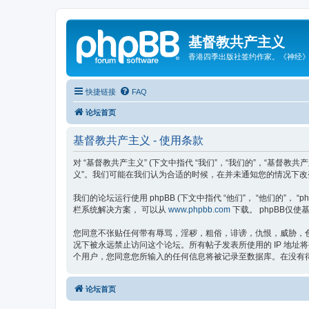
基督教共产主义
香港四季出版社签约作家。《神经
快捷链接
FAQ
论坛首页
基督教共产主义 - 使用条款
对 “基督教共产主义” (下文中指代 “我们”，“我们的”，“基督教共产
义”。我们可能在我们认为合适的时候，在并未通知您的情况下改
我们的论坛运行使用 phpBB (下文中指代 “他们”， “他们的”， “phpBB 
栏系统解决方案， 可以从
www.phpbb.com
下载。 phpBB仅使基
您同意不张贴任何带有辱骂，淫秽，粗俗，诽谤，仇恨，威胁，色
况下被永远禁止访问这个论坛。所有帖子发表所使用的 IP 地址
个用户，您同意您所输入的任何信息将被记录至数据库。在没有得到
论坛首页