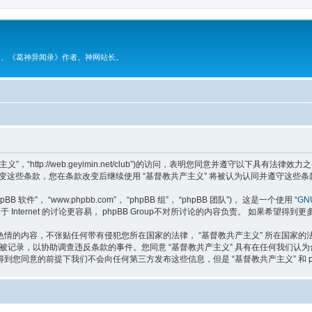
》、《葛神异闻录》作者。神网站长。
主义”，“http://web.geyimin.net/club”)的访问，表明您同意并遵守以下
变这些条款，您在条款改变后继续使用 “基督教共产主义” 将被认为认同并遵守这些条
软件”， “www.phpbb.com”， “phpBB 组”， “phpBB 团队”)， 这是一个使用 “
GNU
于 Internet 的讨论更容易， phpBB Group不对所讨论的内容负责。 如果希望得到
情的内容，不张贴任何带有侵犯您所在国家的法律， “基督教共产主义” 所在国家
将被记录，以协助调查违反条款的事件。您同意 “基督教共产主义” 具有在任何我们
您同意的前提下我们不会向任何第三方发布这些信息，但是 “基督教共产主义” 和 p