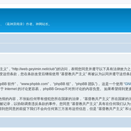
》、《葛神异闻录》作者。神网站长。
主义”，“http://web.geyimin.net/club”)的访问，表明您同意并遵守以下
变这些条款，您在条款改变后继续使用 “基督教共产主义” 将被认为认同并遵守这些条
软件”， “www.phpbb.com”， “phpBB 组”， “phpBB 团队”)， 这是一个使用 “
GNU
于 Internet 的讨论更容易， phpBB Group不对所讨论的内容负责。 如果希望得到
情的内容，不张贴任何带有侵犯您所在国家的法律， “基督教共产主义” 所在国家
将被记录，以协助调查违反条款的事件。您同意 “基督教共产主义” 具有在任何我们
您同意的前提下我们不会向任何第三方发布这些信息，但是 “基督教共产主义” 和 p