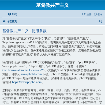
基督教共产主义
FAQ
注册
登录
搜
论坛首页
索
基督教共产主义 - 使用条款
对 “基督教共产主义” (下文中指代 “我们”，“我们的”，“基督教共产主义”，
“http://web.geyimin.net/club”)的访问，表明您同意并遵守以下具有法律效力之条
款。如果您不同意以下条款，请停止访问和使用 “基督教共产主义”。我们可能在
我们认为合适的时候，在并未通知您的情况下改变这些条款，您在条款改变后继
续使用 “基督教共产主义” 将被认为认同并遵守这些条款。
我们的论坛运行使用 phpBB (下文中指代 “他们”， “他们的”， “phpBB 软件”，
“www.phpbb.com”， “phpBB 组”， “phpBB 团队”)， 这是一个使用 “
GNU General Public License v2
” (下文指代 "GPL") 软件协议的公告栏系统解决
方案， 可以从
www.phpbb.com
下载。 phpBB仅使基于 Internet 的讨论更容易，
phpBB Group不对所讨论的内容负责。 如果希望得到更多关于phpBB的信息，
请访问:
https://www.phpbb.com/
。
您同意不张贴任何带有辱骂，淫秽，粗俗，诽谤，仇恨，威胁，色情的内容，不
张贴任何带有侵犯您所在国家的法律， “基督教共产主义” 所在国家的法律，国际
公法的内容。以上的行为可能会使您在未得到通知的情况下被永远禁止访问这个
论坛。所有帖子发表所使用的 IP 地址将被记录，以协助调查违反条款的事件。您