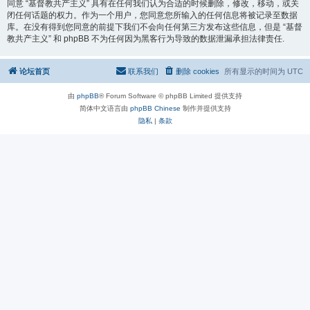
同意 “基督教共产主义” 具有在任何我们认为合适的时候删除，修改，移动，或关
闭任何话题的权力。作为一个用户，您同意您所输入的任何信息将被记录至数据
库。在没有得到您同意的前提下我们不会向任何第三方发布这些信息，但是 “基督
教共产主义” 和 phpBB 不为任何因为黑客行为导致的数据泄漏承担法律责任.
论坛首页
联系我们
删除 cookies
所有显示的时间为
UTC
由
phpBB
® Forum Software © phpBB Limited 提供支持
简体中文语言由
phpBB Chinese
制作并提供支持
隐私
|
条款