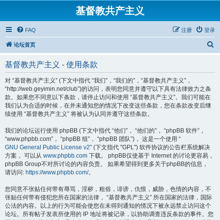
基督教共产主义
FAQ
注册
登录
搜
论坛首页
索
基督教共产主义 - 使用条款
对 “基督教共产主义” (下文中指代 “我们”，“我们的”，“基督教共产主义”，
“http://web.geyimin.net/club”)的访问，表明您同意并遵守以下具有法律效力之条
款。如果您不同意以下条款，请停止访问和使用 “基督教共产主义”。我们可能在
我们认为合适的时候，在并未通知您的情况下改变这些条款，您在条款改变后继
续使用 “基督教共产主义” 将被认为认同并遵守这些条款。
我们的论坛运行使用 phpBB (下文中指代 “他们”， “他们的”， “phpBB 软件”，
“www.phpbb.com”， “phpBB 组”， “phpBB 团队”)， 这是一个使用 “
GNU General Public License v2
” (下文指代 "GPL") 软件协议的公告栏系统解决
方案， 可以从
www.phpbb.com
下载。 phpBB仅使基于 Internet 的讨论更容易，
phpBB Group不对所讨论的内容负责。 如果希望得到更多关于phpBB的信息，
请访问:
https://www.phpbb.com/
。
您同意不张贴任何带有辱骂，淫秽，粗俗，诽谤，仇恨，威胁，色情的内容，不
张贴任何带有侵犯您所在国家的法律， “基督教共产主义” 所在国家的法律，国际
公法的内容。以上的行为可能会使您在未得到通知的情况下被永远禁止访问这个
论坛。所有帖子发表所使用的 IP 地址将被记录，以协助调查违反条款的事件。您