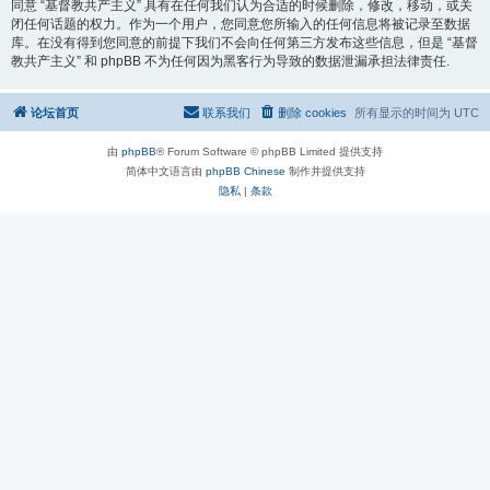
同意 “基督教共产主义” 具有在任何我们认为合适的时候删除，修改，移动，或关
闭任何话题的权力。作为一个用户，您同意您所输入的任何信息将被记录至数据
库。在没有得到您同意的前提下我们不会向任何第三方发布这些信息，但是 “基督
教共产主义” 和 phpBB 不为任何因为黑客行为导致的数据泄漏承担法律责任.
论坛首页
联系我们
删除 cookies
所有显示的时间为
UTC
由
phpBB
® Forum Software © phpBB Limited 提供支持
简体中文语言由
phpBB Chinese
制作并提供支持
隐私
|
条款