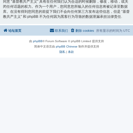
同意 “基督教共产主义” 具有在任何我们认为合适的时候删除，修改，移动，或关
闭任何话题的权力。作为一个用户，您同意您所输入的任何信息将被记录至数据
库。在没有得到您同意的前提下我们不会向任何第三方发布这些信息，但是 “基督
教共产主义” 和 phpBB 不为任何因为黑客行为导致的数据泄漏承担法律责任.
论坛首页
联系我们
删除 cookies
所有显示的时间为
UTC
由
phpBB
® Forum Software © phpBB Limited 提供支持
简体中文语言由
phpBB Chinese
制作并提供支持
隐私
|
条款