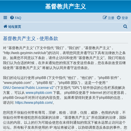
基督教共产主义
FAQ
注册
登录
搜
论坛首页
索
基督教共产主义 - 使用条款
对 “基督教共产主义” (下文中指代 “我们”，“我们的”，“基督教共产主义”，
“http://web.geyimin.net/club”)的访问，表明您同意并遵守以下具有法律效力之条
款。如果您不同意以下条款，请停止访问和使用 “基督教共产主义”。我们可能在
我们认为合适的时候，在并未通知您的情况下改变这些条款，您在条款改变后继
续使用 “基督教共产主义” 将被认为认同并遵守这些条款。
我们的论坛运行使用 phpBB (下文中指代 “他们”， “他们的”， “phpBB 软件”，
“www.phpbb.com”， “phpBB 组”， “phpBB 团队”)， 这是一个使用 “
GNU General Public License v2
” (下文指代 "GPL") 软件协议的公告栏系统解决
方案， 可以从
www.phpbb.com
下载。 phpBB仅使基于 Internet 的讨论更容易，
phpBB Group不对所讨论的内容负责。 如果希望得到更多关于phpBB的信息，
请访问:
https://www.phpbb.com/
。
您同意不张贴任何带有辱骂，淫秽，粗俗，诽谤，仇恨，威胁，色情的内容，不
张贴任何带有侵犯您所在国家的法律， “基督教共产主义” 所在国家的法律，国际
公法的内容。以上的行为可能会使您在未得到通知的情况下被永远禁止访问这个
论坛。所有帖子发表所使用的 IP 地址将被记录，以协助调查违反条款的事件。您