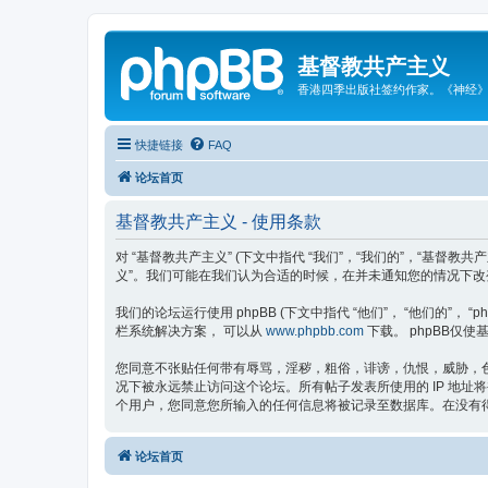
基督教共产主义
香港四季出版社签约作家。《神经
快捷链接
FAQ
论坛首页
基督教共产主义 - 使用条款
对 “基督教共产主义” (下文中指代 “我们”，“我们的”，“基督教共产
义”。我们可能在我们认为合适的时候，在并未通知您的情况下改
我们的论坛运行使用 phpBB (下文中指代 “他们”， “他们的”， “phpBB 
栏系统解决方案， 可以从
www.phpbb.com
下载。 phpBB仅使基
您同意不张贴任何带有辱骂，淫秽，粗俗，诽谤，仇恨，威胁，色
况下被永远禁止访问这个论坛。所有帖子发表所使用的 IP 地址
个用户，您同意您所输入的任何信息将被记录至数据库。在没有得到
论坛首页