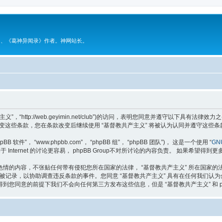
》、《葛神异闻录》作者。神网站长。
主义”，“http://web.geyimin.net/club”)的访问，表明您同意并遵守以下
变这些条款，您在条款改变后继续使用 “基督教共产主义” 将被认为认同并遵守这些条
软件”， “www.phpbb.com”， “phpBB 组”， “phpBB 团队”)， 这是一个使用 “
GNU
于 Internet 的讨论更容易， phpBB Group不对所讨论的内容负责。 如果希望得到
情的内容，不张贴任何带有侵犯您所在国家的法律， “基督教共产主义” 所在国家
将被记录，以协助调查违反条款的事件。您同意 “基督教共产主义” 具有在任何我们
您同意的前提下我们不会向任何第三方发布这些信息，但是 “基督教共产主义” 和 p