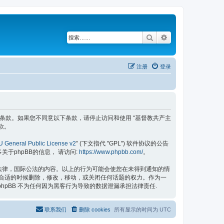
搜索
高级搜索
注册
登录
具有法律效力之条款。如果您不同意以下条款，请停止访问和使用 “基督教共产主
款。
 General Public License v2
” (下文指代 "GPL") 软件协议的公告
更多关于phpBB的信息， 请访问:
https://www.phpbb.com/
。
的法律，国际公法的内容。以上的行为可能会使您在未得到通知的情
认为合适的时候删除，修改，移动，或关闭任何话题的权力。作为一
hpBB 不为任何因为黑客行为导致的数据泄漏承担法律责任.
联系我们
删除 cookies
所有显示的时间为
UTC