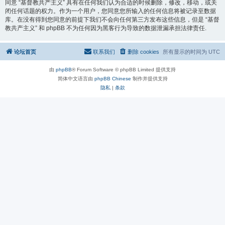
同意 “基督教共产主义” 具有在任何我们认为合适的时候删除，修改，移动，或关
闭任何话题的权力。作为一个用户，您同意您所输入的任何信息将被记录至数据
库。在没有得到您同意的前提下我们不会向任何第三方发布这些信息，但是 “基督
教共产主义” 和 phpBB 不为任何因为黑客行为导致的数据泄漏承担法律责任.
论坛首页
联系我们
删除 cookies
所有显示的时间为
UTC
由
phpBB
® Forum Software © phpBB Limited 提供支持
简体中文语言由
phpBB Chinese
制作并提供支持
隐私
|
条款