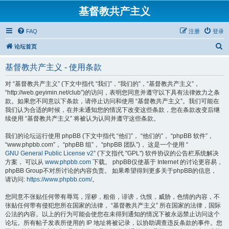
基督教共产主义
FAQ
注册
登录
搜
论坛首页
索
基督教共产主义 - 使用条款
对 “基督教共产主义” (下文中指代 “我们”，“我们的”，“基督教共产主义”，
“http://web.geyimin.net/club”)的访问，表明您同意并遵守以下具有法律效力之条
款。如果您不同意以下条款，请停止访问和使用 “基督教共产主义”。我们可能在
我们认为合适的时候，在并未通知您的情况下改变这些条款，您在条款改变后继
续使用 “基督教共产主义” 将被认为认同并遵守这些条款。
我们的论坛运行使用 phpBB (下文中指代 “他们”， “他们的”， “phpBB 软件”，
“www.phpbb.com”， “phpBB 组”， “phpBB 团队”)， 这是一个使用 “
GNU General Public License v2
” (下文指代 "GPL") 软件协议的公告栏系统解决
方案， 可以从
www.phpbb.com
下载。 phpBB仅使基于 Internet 的讨论更容易，
phpBB Group不对所讨论的内容负责。 如果希望得到更多关于phpBB的信息，
请访问:
https://www.phpbb.com/
。
您同意不张贴任何带有辱骂，淫秽，粗俗，诽谤，仇恨，威胁，色情的内容，不
张贴任何带有侵犯您所在国家的法律， “基督教共产主义” 所在国家的法律，国际
公法的内容。以上的行为可能会使您在未得到通知的情况下被永远禁止访问这个
论坛。所有帖子发表所使用的 IP 地址将被记录，以协助调查违反条款的事件。您