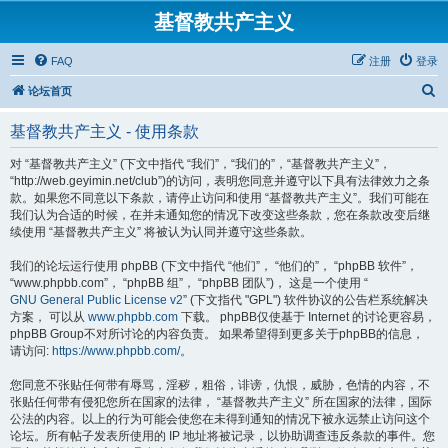
基督教共产主义
FAQ
注册
登录
搜
论坛首页
索
基督教共产主义 - 使用条款
对 “基督教共产主义” (下文中指代 “我们”，“我们的”，“基督教共产主义”，
“http://web.geyimin.net/club”)的访问，表明您同意并遵守以下具有法律效力之条
款。如果您不同意以下条款，请停止访问和使用 “基督教共产主义”。我们可能在
我们认为合适的时候，在并未通知您的情况下改变这些条款，您在条款改变后继
续使用 “基督教共产主义” 将被认为认同并遵守这些条款。
我们的论坛运行使用 phpBB (下文中指代 “他们”， “他们的”， “phpBB 软件”，
“www.phpbb.com”， “phpBB 组”， “phpBB 团队”)， 这是一个使用 “
GNU General Public License v2
” (下文指代 "GPL") 软件协议的公告栏系统解决
方案， 可以从
www.phpbb.com
下载。 phpBB仅使基于 Internet 的讨论更容易，
phpBB Group不对所讨论的内容负责。 如果希望得到更多关于phpBB的信息，
请访问:
https://www.phpbb.com/
。
您同意不张贴任何带有辱骂，淫秽，粗俗，诽谤，仇恨，威胁，色情的内容，不
张贴任何带有侵犯您所在国家的法律， “基督教共产主义” 所在国家的法律，国际
公法的内容。以上的行为可能会使您在未得到通知的情况下被永远禁止访问这个
论坛。所有帖子发表所使用的 IP 地址将被记录，以协助调查违反条款的事件。您