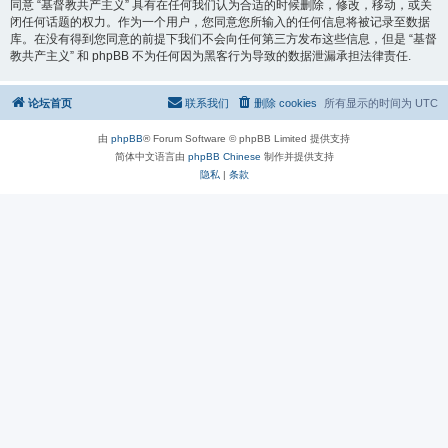
同意 “基督教共产主义” 具有在任何我们认为合适的时候删除，修改，移动，或关
闭任何话题的权力。作为一个用户，您同意您所输入的任何信息将被记录至数据
库。在没有得到您同意的前提下我们不会向任何第三方发布这些信息，但是 “基督
教共产主义” 和 phpBB 不为任何因为黑客行为导致的数据泄漏承担法律责任.
论坛首页
联系我们
删除 cookies
所有显示的时间为
UTC
由
phpBB
® Forum Software © phpBB Limited 提供支持
简体中文语言由
phpBB Chinese
制作并提供支持
隐私
|
条款