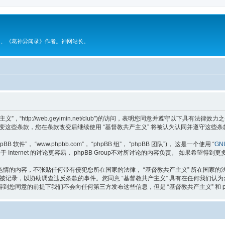
》、《葛神异闻录》作者。神网站长。
主义”，“http://web.geyimin.net/club”)的访问，表明您同意并遵守以下
变这些条款，您在条款改变后继续使用 “基督教共产主义” 将被认为认同并遵守这些条
软件”， “www.phpbb.com”， “phpBB 组”， “phpBB 团队”)， 这是一个使用 “
GNU
于 Internet 的讨论更容易， phpBB Group不对所讨论的内容负责。 如果希望得到
情的内容，不张贴任何带有侵犯您所在国家的法律， “基督教共产主义” 所在国家
将被记录，以协助调查违反条款的事件。您同意 “基督教共产主义” 具有在任何我们
您同意的前提下我们不会向任何第三方发布这些信息，但是 “基督教共产主义” 和 p