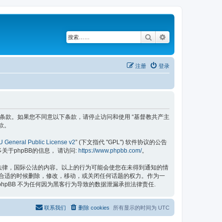
搜索
高级搜索
注册
登录
具有法律效力之条款。如果您不同意以下条款，请停止访问和使用 “基督教共产主
款。
 General Public License v2
” (下文指代 "GPL") 软件协议的公告
更多关于phpBB的信息， 请访问:
https://www.phpbb.com/
。
的法律，国际公法的内容。以上的行为可能会使您在未得到通知的情
认为合适的时候删除，修改，移动，或关闭任何话题的权力。作为一
hpBB 不为任何因为黑客行为导致的数据泄漏承担法律责任.
联系我们
删除 cookies
所有显示的时间为
UTC