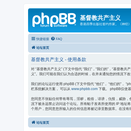
基督教共产主义
香港四季出版社签约作家。《神经
快捷链接
FAQ
论坛首页
基督教共产主义 - 使用条款
对 “基督教共产主义” (下文中指代 “我们”，“我们的”，“基督教共产
义”。我们可能在我们认为合适的时候，在并未通知您的情况下改
我们的论坛运行使用 phpBB (下文中指代 “他们”， “他们的”， “phpBB 
栏系统解决方案， 可以从
www.phpbb.com
下载。 phpBB仅使基
您同意不张贴任何带有辱骂，淫秽，粗俗，诽谤，仇恨，威胁，色
况下被永远禁止访问这个论坛。所有帖子发表所使用的 IP 地址
个用户，您同意您所输入的任何信息将被记录至数据库。在没有得到
论坛首页