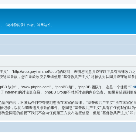
》、《葛神异闻录》作者。神网站长。
主义”，“http://web.geyimin.net/club”)的访问，表明您同意并遵守以下
变这些条款，您在条款改变后继续使用 “基督教共产主义” 将被认为认同并遵守这些条
软件”， “www.phpbb.com”， “phpBB 组”， “phpBB 团队”)， 这是一个使用 “
GNU
于 Internet 的讨论更容易， phpBB Group不对所讨论的内容负责。 如果希望得到
情的内容，不张贴任何带有侵犯您所在国家的法律， “基督教共产主义” 所在国家
将被记录，以协助调查违反条款的事件。您同意 “基督教共产主义” 具有在任何我们
您同意的前提下我们不会向任何第三方发布这些信息，但是 “基督教共产主义” 和 p