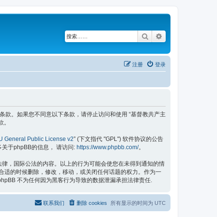
搜索
高级搜索
注册
登录
具有法律效力之条款。如果您不同意以下条款，请停止访问和使用 “基督教共产主
款。
 General Public License v2
” (下文指代 "GPL") 软件协议的公告
更多关于phpBB的信息， 请访问:
https://www.phpbb.com/
。
的法律，国际公法的内容。以上的行为可能会使您在未得到通知的情
认为合适的时候删除，修改，移动，或关闭任何话题的权力。作为一
hpBB 不为任何因为黑客行为导致的数据泄漏承担法律责任.
联系我们
删除 cookies
所有显示的时间为
UTC