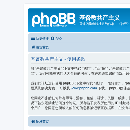
基督教共产主义
香港四季出版社签约作家。《神经
快捷链接
FAQ
论坛首页
基督教共产主义 - 使用条款
对 “基督教共产主义” (下文中指代 “我们”，“我们的”，“基督教共产
义”。我们可能在我们认为合适的时候，在并未通知您的情况下改
我们的论坛运行使用 phpBB (下文中指代 “他们”， “他们的”， “phpBB 
栏系统解决方案， 可以从
www.phpbb.com
下载。 phpBB仅使基
您同意不张贴任何带有辱骂，淫秽，粗俗，诽谤，仇恨，威胁，色
况下被永远禁止访问这个论坛。所有帖子发表所使用的 IP 地址
个用户，您同意您所输入的任何信息将被记录至数据库。在没有得到
论坛首页