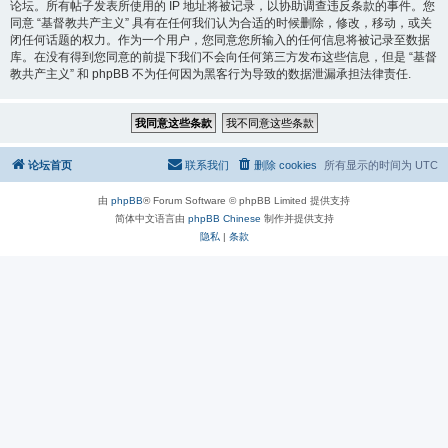
论坛。所有帖子发表所使用的 IP 地址将被记录，以协助调查违反条款的事件。您
同意 “基督教共产主义” 具有在任何我们认为合适的时候删除，修改，移动，或关
闭任何话题的权力。作为一个用户，您同意您所输入的任何信息将被记录至数据
库。在没有得到您同意的前提下我们不会向任何第三方发布这些信息，但是 “基督
教共产主义” 和 phpBB 不为任何因为黑客行为导致的数据泄漏承担法律责任.
论坛首页
联系我们
删除 cookies
所有显示的时间为
UTC
由
phpBB
® Forum Software © phpBB Limited 提供支持
简体中文语言由
phpBB Chinese
制作并提供支持
隐私
|
条款