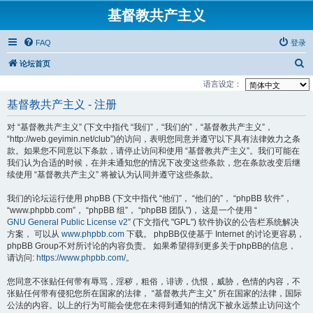
基督教共产主义
FAQ
登录
搜
论坛首页
索
语言设定：
基督教共产主义 - 注册
对 “基督教共产主义” (下文中指代 “我们”，“我们的”，“基督教共产主义”，
“http://web.geyimin.net/club”)的访问，表明您同意并遵守以下具有法律效力之条
款。如果您不同意以下条款，请停止访问和使用 “基督教共产主义”。我们可能在
我们认为合适的时候，在并未通知您的情况下改变这些条款，您在条款改变后继
续使用 “基督教共产主义” 将被认为认同并遵守这些条款。
我们的论坛运行使用 phpBB (下文中指代 “他们”， “他们的”， “phpBB 软件”，
“www.phpbb.com”， “phpBB 组”， “phpBB 团队”)， 这是一个使用 “
GNU General Public License v2
” (下文指代 "GPL") 软件协议的公告栏系统解决
方案， 可以从
www.phpbb.com
下载。 phpBB仅使基于 Internet 的讨论更容易，
phpBB Group不对所讨论的内容负责。 如果希望得到更多关于phpBB的信息，
请访问:
https://www.phpbb.com/
。
您同意不张贴任何带有辱骂，淫秽，粗俗，诽谤，仇恨，威胁，色情的内容，不
张贴任何带有侵犯您所在国家的法律， “基督教共产主义” 所在国家的法律，国际
公法的内容。以上的行为可能会使您在未得到通知的情况下被永远禁止访问这个