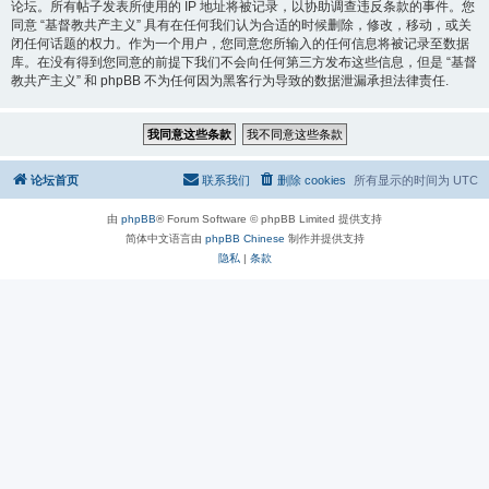
论坛。所有帖子发表所使用的 IP 地址将被记录，以协助调查违反条款的事件。您
同意 “基督教共产主义” 具有在任何我们认为合适的时候删除，修改，移动，或关
闭任何话题的权力。作为一个用户，您同意您所输入的任何信息将被记录至数据
库。在没有得到您同意的前提下我们不会向任何第三方发布这些信息，但是 “基督
教共产主义” 和 phpBB 不为任何因为黑客行为导致的数据泄漏承担法律责任.
论坛首页
联系我们
删除 cookies
所有显示的时间为
UTC
由
phpBB
® Forum Software © phpBB Limited 提供支持
简体中文语言由
phpBB Chinese
制作并提供支持
隐私
|
条款