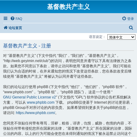
基督教共产主义
FAQ
登录
搜
论坛首页
索
语言设定：
基督教共产主义 - 注册
对 “基督教共产主义” (下文中指代 “我们”，“我们的”，“基督教共产主义”，
“http://web.geyimin.net/club”)的访问，表明您同意并遵守以下具有法律效力之条
款。如果您不同意以下条款，请停止访问和使用 “基督教共产主义”。我们可能在
我们认为合适的时候，在并未通知您的情况下改变这些条款，您在条款改变后继
续使用 “基督教共产主义” 将被认为认同并遵守这些条款。
我们的论坛运行使用 phpBB (下文中指代 “他们”， “他们的”， “phpBB 软件”，
“www.phpbb.com”， “phpBB 组”， “phpBB 团队”)， 这是一个使用 “
GNU General Public License v2
” (下文指代 "GPL") 软件协议的公告栏系统解决
方案， 可以从
www.phpbb.com
下载。 phpBB仅使基于 Internet 的讨论更容易，
phpBB Group不对所讨论的内容负责。 如果希望得到更多关于phpBB的信息，
请访问:
https://www.phpbb.com/
。
您同意不张贴任何带有辱骂，淫秽，粗俗，诽谤，仇恨，威胁，色情的内容，不
张贴任何带有侵犯您所在国家的法律， “基督教共产主义” 所在国家的法律，国际
公法的内容。以上的行为可能会使您在未得到通知的情况下被永远禁止访问这个